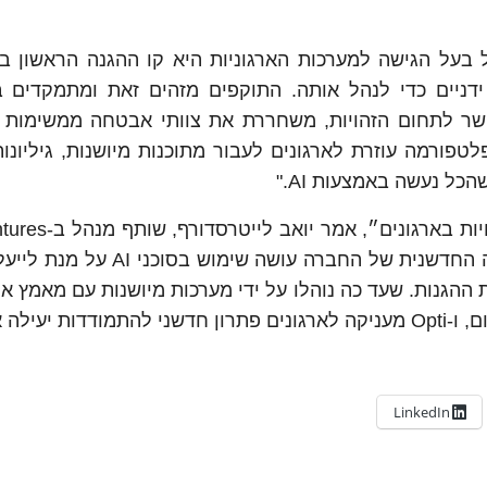
ד שותף ומנכ"ל Opti: "הזהות של בעל הגישה למערכות הארגוניות היא קו ההגנה הראש
 ידניים כדי לנהל אותה. התוקפים מזהים זאת ומתמקדים 
יה והבנת ההקשר לתחום הזהויות, משחררת את צוותי אבטחה ממשימות 
פורמה עוזרת לארגונים לעבור מתוכנות מיושנות, גיליונו
כל נעשה באמצעות AI."
שהובילה את סבב הגיוס של החברה. ״הפלטפורמה החדשנית של החברה עושה
 ההגנות. שעד כה נוהלו על ידי מערכות מיושנות עם מאמץ אנ
LinkedIn