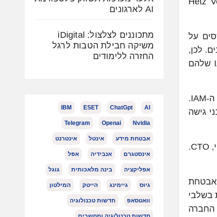
Mayfiel ו-YL Ventures והשתתפו בו Hetz Ventures,
AI לארגונים
מתכוננים לצלצול: iDigital
ססים על
משיקה חבילת הטבות לרגל
ם. לכן,
החזרה ללימודים
מחקרים מראים כי רק כ-50% מהארגונים מעריכים את תוכניות ה-IAM (Identity and Access Management) שלהם
Opti מגדירה מחדש את האופן בו ארגונים מאבטחים ומנהלים זהויות, באמצעות פלטפורמת AI ייעודית לתחום ה-IAM.
IBM
ESET
ChatGpt
AI
י הרשאות, מבני גישה
Telegram
Openai
Nvidia
אבטחת מידע
אינטל
אינטרנט
Opti הוקמה בשנת 2024 על ידי יזמי הסייבר הסדרתיים ברק פרלמן, מנכ"ל, מילה גנדלסמן, CPO ועדו טריביצקי, CTO.
אינסטגרם
אנבידיה
אפל
אפליקציה
בינה מלאכותית
גוגל
בנושא אבטחת
גיוס
גיימינג
הייטק
המילטון
בארה"ב ונמצאת בשלבי
וואטסאפ
חדשות טכנולוגיה
 החברה
חדשות טכנולוגיה ומחשבים