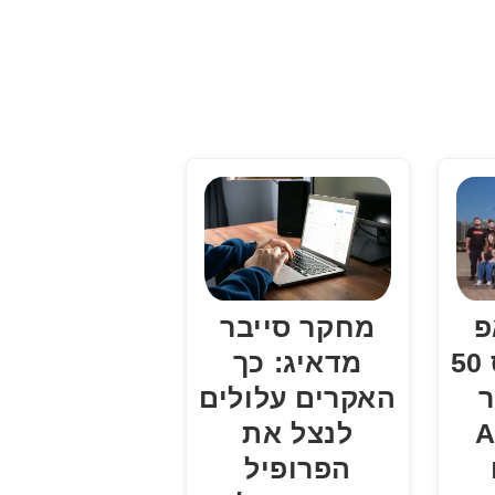
פ
מחקר סייבר
Guidde גייס 50
מדאיג: כך
ר
האקרים עלולים
מעת AI
לנצל את
הפרופיל