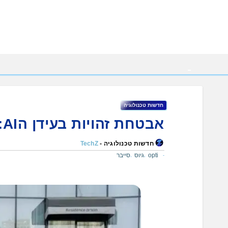
Ski
t
conten
חדשות טכנולוגיה
אבטחת זהויות בעידן הAI: חברת Opti גייסה 20 מליון דולר
חדשות טכנולוגיה -
TechZ
opti
גיוס
סייבר
,
,