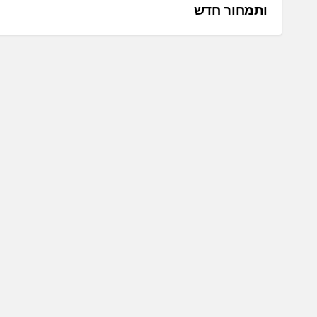
ותמחור חדש
י
ו
ו
ט