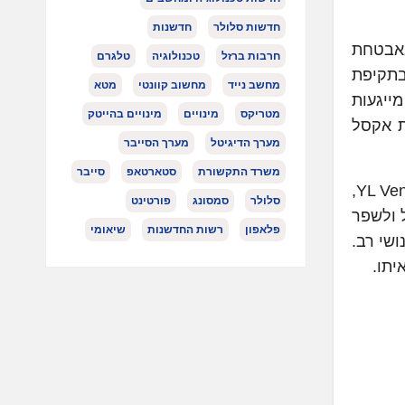
חדשות סלולר
חדשנות
ון באבטחת
חרבות ברזל
טכנולוגיה
טלגרם
בתקיפת
מחשב נייד
מחשוב קוונטי
מטא
מייגעות
מטריקס
מינויים
מינויים בהייטק
ת אקסל
מערך הדיגיטל
מערך הסייבר
משרד התקשורת
סטארטאפ
סייבר
״Opti משנה לחלוטין את אסטרטגיית אבטחת הזהויות בארגונים״, אמר יואב לייטרסדורף, שותף מנהל ב-YL Ventures,
סלולר
סמסונג
פורטינט
 שימוש בסוכני AI על מנת לייעל ולשפר
פלאפון
רשות החדשנות
שיאומי
ושי רב.