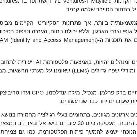
של 20 מיליון דולר בסבב סיד. את הסבב הובילו הקרנות d
הארגונית המשמעותית ביותר, אך פתרונות הסקיוריטי הקיימים מבו
ופי וצרכי הארגון, וללא יכולת ניתוח, הערכה וטיפול בסיכוני
הפלטפורמה משלבת טכנולוגיות GenAI מתקדמות ומודלי שפה גדולים (LLMs) שאומנו על מערכ
ות שעובדים יחד כבר שני עשורים.
לקוחות שמשתמשים בפלטפורמה של Opti נמנים ארגונים מגוונים, בתחומים בעלי רגולציה מחמירה 
זהויות, כמו פיננסים, קמעונאות, בריאות וטכנולוגיה. החברה מעסיקה כיום 30 עובדים בישראל ו
ס הנוכחי ישמש להמשך פיתוח הפלטפורמה, כמו גם צמיחת