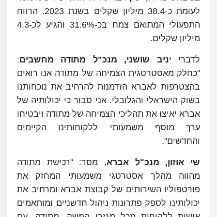
לעומת כ-38.4 מיליון שקלים בשנת 2023. הרווח
התפעולי המתואם צמח בכ-31.6% והגיע לכ-4.3
מיליון שקלים.
לדברי י
ניב שושני, מנכ"ל מתודה מחשבים
:
"כחלק מאסטרטגית הצמיחה של מתודה אנו רואים
בהצטרפות לאברא הזדמנות להרחיב את נוכחותנו
בשוק הישראלי והגלובלי. אני סבור כי יכולותיה של
אברא יאיצו את תהליכי הצמיחה של מתודה ויבטיחו
ערך מוסף משמעותי ללקוחותינו הקיימים
והחדשים".
שי אוזון, מנכ"ל אברא
, מסר: "רכישת מתודה
מהווה מהלך אסטרטגי משמעותי המחזק את
פורטפוליו השירותים של קבוצת אברא ומרחיב את
יכולותינו לספק פתרונות ניהול חדשניים ומותאמים
אישית ללקוחות מכל מגזרי המשק. מתודה, עם