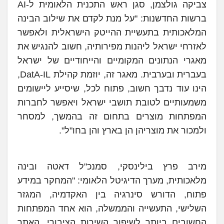
צביקה גולצמן, סגן ראש התכנית הלאומית ל-AI
ברשות החדשנות: "על מנת לקדם את שילוב הבינה
המלאכותית בתעשיית ההייטק הישראלית ולאפשר
לאזרחי ישראל ליהנות מפירותיה, חשוב להנגיש את
מאגרי הנתונים המקומיים והייחודיים של ישראל
בעברית ובערבית. מאגר זה, יוזמת קהילת DatA-IL,
הינו עוד נדבך חשוב, פתוח לכל, שיסייע ליישומים
משמעותיים לטובת תושבי ישראל ויאפשר לחברות
המפתחות מוצרים בתחום זה בהמשך, למסחר
ולמכור את מוצריהן הן בארץ והן בחו"ל".
מירב פרץ בילינסקי, סמנכ"ל דאטה ובינה
מלאכותית, מערך הדיגיטל הלאומי: "המחקר במידע
פתוח, הדורש סינרגיה בין האקדמיה, המגזר
השלישי, התעשייה והממשלה, הוא אחד המפתחות
החשובים ביותר לשיפור השירות הציבורי. האתר