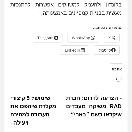
בלונדון ולהעניק למשווקים אפשרות להתנסות
מעשית בבניית קמפיינים באמצעותה."
שתפו את הכתבה
Telegram
WhatsApp
X
פייסבוק
LinkedIn
אהבתי
ט
ו
ע
נ
הצדעה לדרום: חברת
שימושי: 5 קיצורי
ן
RAD משיקה מעבדים
מקלדת שיהפכו את
י
.
שיקראו בשם ״בארי״
העבודה למהירה
ו
.
ויעילה
ו
.