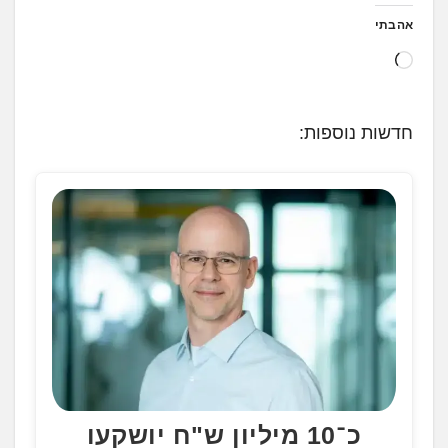
אהבתי
ט
ו
ע
חדשות נוספות:
ן
.
.
.
כ־10 מיליון ש"ח יושקעו