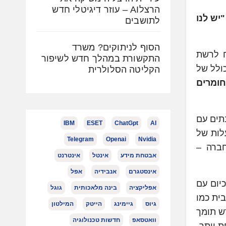
הרצלAI – עוזר דיגיטלי חדש
כי תשיק בשבועות הקרובים גם נתב העשוי מחומרים ממוחזרים. סמנכ"ל השיווק של yes: "יש לנו
לתושבים
הסוף לניתוקים? משרד
עי) מגדיל טווח לרשת
התקשורת במהלך חדש לשיפור
 היא חלק ממהלך כולל של
הקליטה הסלולרית
ולו מחומרים
 נקודה ואזור בבית עם קליטת Wi-FI חלשה: בתים עם
IBM
ESET
ChatGpt
AI
לות של
Telegram
Openai
Nvidia
 החברה –
אבטחת מידע
אינטל
אינטרנט
אינסטגרם
אנבידיה
אפל
כיום עם
אפליקציה
בינה מלאכותית
גוגל
ית כמו
גיוס
גיימינג
הייטק
המילטון
די yes – בשליטה מרחוק או באמצעות טכנאי. בנוסף ה-Mesh החדש תומך
וואטסאפ
חדשות טכנולוגיה