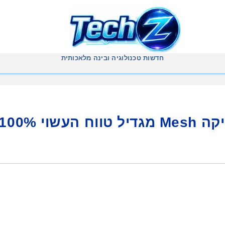
חדשות טכנולוגיה ובינה מלאכותית
אחריות לסביבה: yes משיקה Mesh מגדיל טווח העשוי 00%