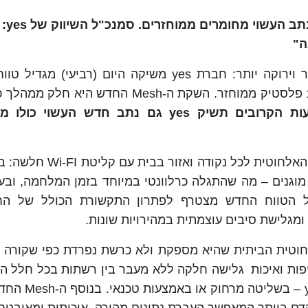
החברה הכריזה 
ה"
מהיום אפשר ליהנות מסביבת אינטרנט חזקה יותר וירוקה יותר: חברת yes משיקה היום (רבי
הביתית (yes+Mesh) אותו פיתחה החברה מ-100% פלסטיק ממוחזר. השקת ה-Mesh החדש
כאשר בשבועות הקרובים תשיק yes גם נתב חדש העשוי כ
מגדיל הטווח החדש מאפשר כיסוי נרחב של הרשת האלחוטית לכל
וגנים – מה שהתגלה כרלוונטי במיוחד בזמן המלחמה, ובע
 19.90 ₪ לחודש. מגדיל הטווח החדש מצטרף לפתרון התקשורת הכולל של
ק מהרשת האלחוטית הביתית שהיא מספקת ולא כרשת נפרדת כפי שקורה 
פות ואיכות גלישה חלקה ללא מעבר בין רשתות בכל חלל הב
גם תמיכה בניהול ותפעול הרשת הביתית על י