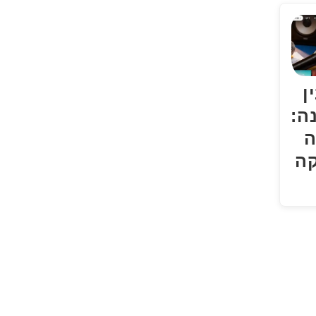
ן
ה:
ה
קה