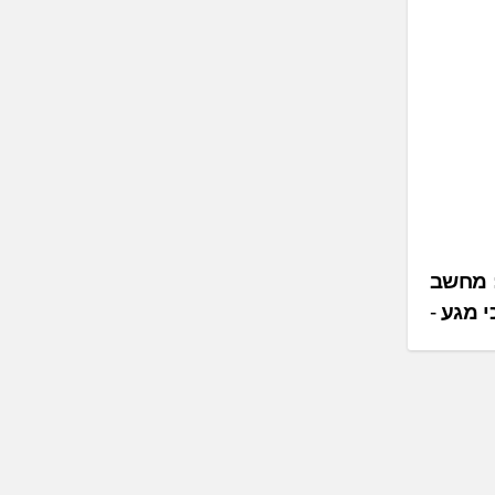
רת ASUS משיקה את Zenbook DUO: מחשב
י מגע