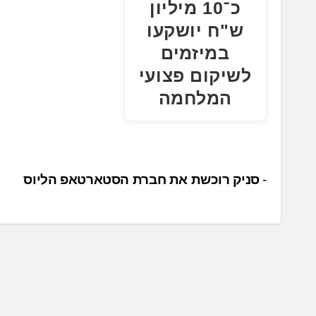
כ־10 מיליון
ש"ח יושקעו
במיזמים
לשיקום פצועי
המלחמה
נ
סניק רוכשת את חברת הסטארטאפ הליוס
י
ו
ו
ט