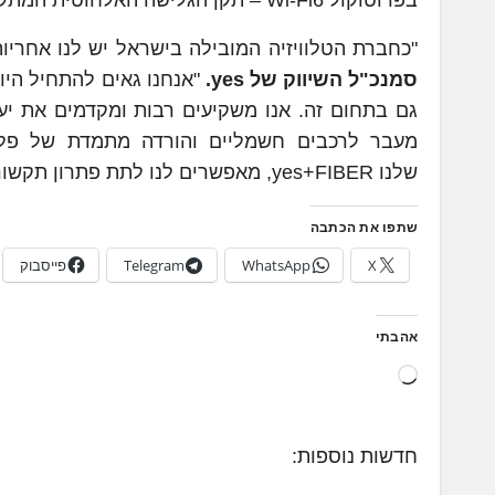
"כחברת הטלוויזיה המובילה בישראל יש לנו אחריו
סמנכ"ל השיווק של
yes
.
"אנחנו גאים להתחיל הי
שלנו yes+FIBER, מאפשרים לנו לתת פתרון תקשורת איכותי ושלם לבית הכולל גם תוכן מצויין וגם גלישה עוצמתית".
שתפו את הכתבה
X
WhatsApp
Telegram
פייסבוק
אהבתי
ט
ו
ע
חדשות נוספות:
ן