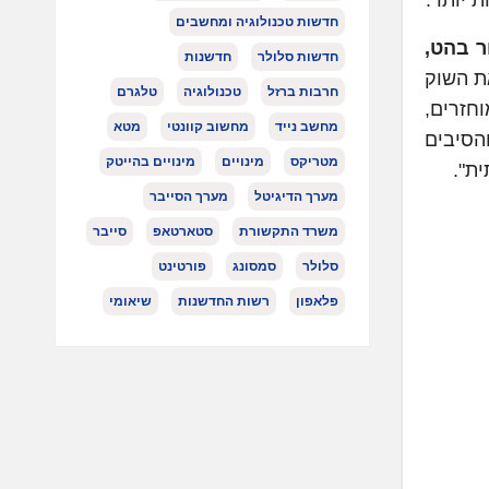
חדשות טכנולוגיה ומחשבים
ר בהט,
חדשות סלולר
חדשנות
ת השוק
חרבות ברזל
טכנולוגיה
טלגרם
צרים ממוחזרים,
מחשב נייד
מחשוב קוונטי
מטא
לוויזיה והסיבים
מטריקס
מינויים
מינויים בהייטק
מערך הדיגיטל
מערך הסייבר
משרד התקשורת
סטארטאפ
סייבר
סלולר
סמסונג
פורטינט
פלאפון
רשות החדשנות
שיאומי