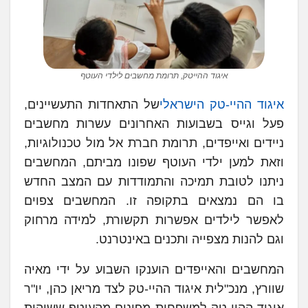
איגוד ההייטק, תרומת מחשבים לילדי העוטף
איגוד ההיי-טק הישראלי
של התאחדות התעשיינים,
פעל וגייס בשבועות האחרונים עשרות מחשבים
ניידים ואייפדים, תרומת חברת אל מול טכנולוגיות,
וזאת למען ילדי העוטף שפונו מביתם, המחשבים
ניתנו לטובת תמיכה והתמודדות עם המצב החדש
בו הם נמצאים בתקופה זו. המחשבים צפוים
לאפשר לילדים אפשרות תקשורת, למידה מרחוק
וגם להנות מצפייה ותכנים באינטרנט.
המחשבים והאייפדים הוענקו השבוע על ידי מאיה
שוורץ, מנכ"לית איגוד ההיי-טק לצד מריאן כהן, יו"ר
איגוד ההיי-טק למשפחות מפונים מהעוטף ששוהות