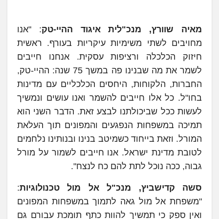
מאיה שוורץ, מנכ"לית איגוד ההיי-טק
: "אנו
מחויבים לשתי משימיות עיקריות בעורף. ראשית
חיזוק הכלכלה ורציפות עסקית. אנחנו חייבים
לשמר את מה שבנינו פה במשך 75 שנה: ההיי-טק,
החברות, הלקוחות, היחסים הכלכליים עם מדינות
בחו"ל. כל אלו חייבים להשמר ואנו עושים ונמשיך
לעשות ככל שביכולתנו לבצע זאת. הדבר השני הוא
תמיכה במשפחות הנפגעים והמפונים תוך העלאת
המורל. וזאת בייחוד כשמיטב בנינו ובנותינו נלחמים
לטובת מדינת ישראל. אנו חייבים לשמור על מורל
גבוה, ככה נוכל לתת להם כח לנצח".
סשה קדישביץ, מנכ"ל אל מול טכנולוגיות
:
"משפחת אל מול גאה לתמוך במשפחות המפונים
ואין ספק כי תמשיך להוות כתף תומכת עבורם גם