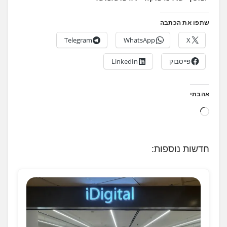
שתפו את הכתבה
Telegram
WhatsApp
X
פייסבוק
LinkedIn
אהבתי
ט
ו
ע
חדשות נוספות:
ן
.
.
.