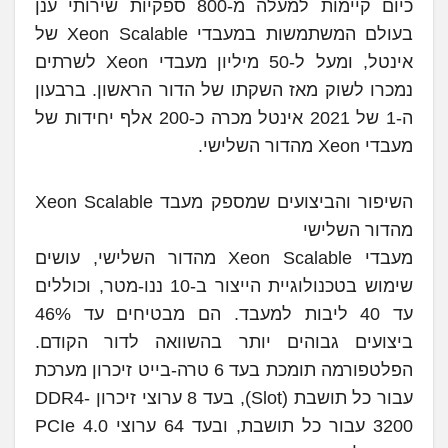
כיום קיימות למעלה מ-800 ספקיות שירותי ענן
בעולם המשתמשות במעבדי Xeon Scalable של
אינטל, ומעל ל-50 מיליון מעבדי Xeon לשרתים
נמכרו לשוק מאז השקתו של הדור הראשון. ברבעון
ה-1 של 2021 אינטל מכרה כ-200 אלף יחידות של
מעבדי Xeon מהדור השלישי.
השיפור והביצועים שמספק מעבד Xeon Scalable
מהדור השלישי
מעבדי Xeon Scalable מהדור השלישי, עושים
שימוש בטכנולוגיית הייצור ב-10 ננו-מטר, וכוללים
עד 40 ליבות למעבד. הם מבטיחים עד 46%
ביצועים גבוהים יותר בהשוואה לדור הקודם.
הפלטפורמה תומכת בעד 6 טרה-בייט זיכרון מערכת
עבור כל תושבת (Slot), בעד 8 ערוצי זיכרון DDR4-
3200 עבור כל תושבת, ובעד 64 ערוצי PCIe 4.0