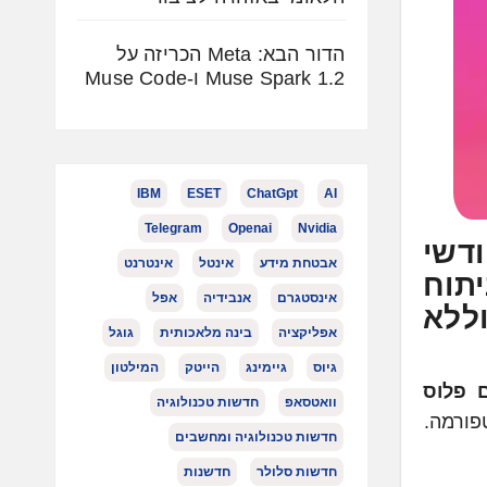
הדור הבא: Meta הכריזה על
Muse Spark 1.2 ו-Muse Code
IBM
ESET
ChatGpt
AI
Telegram
Openai
Nvidia
ודשי
אבטחת מידע
אינטל
אינטרנט
תוח
אינסטגרם
אנבידיה
אפל
וללא
אפליקציה
בינה מלאכותית
גוגל
גיוס
גיימינג
הייטק
המילטון
 פלוס
וואטסאפ
חדשות טכנולוגיה
פורמה.
חדשות טכנולוגיה ומחשבים
חדשות סלולר
חדשנות