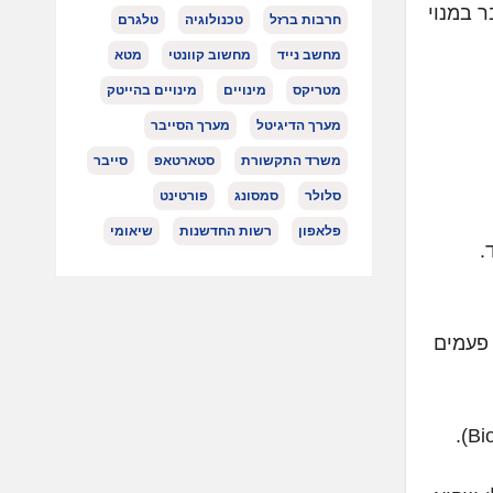
ר במנוי
חרבות ברזל
טכנולוגיה
טלגרם
מחשב נייד
מחשוב קוונטי
מטא
מטריקס
מינויים
מינויים בהייטק
מערך הדיגיטל
מערך הסייבר
משרד התקשורת
סטארטאפ
סייבר
סלולר
סמסונג
פורטינט
פלאפון
רשות החדשנות
שיאומי
.
פעמים