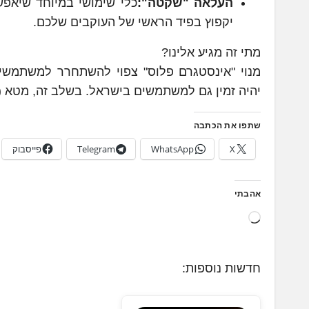
העלאה "שקטה":
כלי שימושי במיוחד שיאפש
יקפוץ בפיד הראשי של העוקבים שלכם.
מתי זה מגיע אלינו?
מנוי "אינסטגרם פלוס" צפוי להשתחרר למשתמשי
יהיה זמין גם למשתמשים בישראל. בשלב זה, מטא (Meta) טרם פרסמה את המחיר הרשמי של המנוי.
שתפו את הכתבה
X
WhatsApp
Telegram
פייסבוק
אהבתי
ט
ו
ע
חדשות נוספות:
ן
.