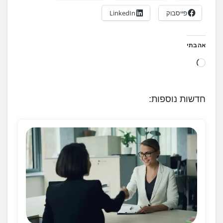
פייסבוק
LinkedIn
אהבתי
ט
ו
ע
חדשות נוספות:
ן
.
.
.