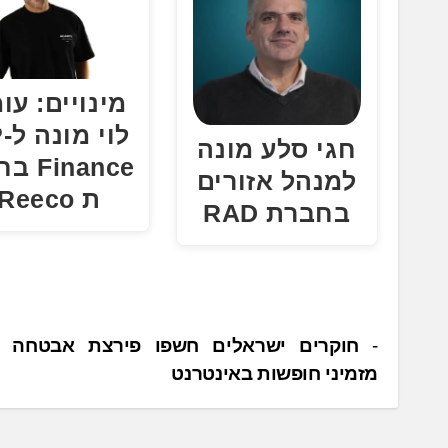
מינויים: עו
לו
חגי סלע מונה
Finance
למנהל אזורים
ת Reeco
בחברת RAD
נ
חוקרים ישראלים חשפו פירצת אבטחה ש
מזמיני חופשות באינטרנט
י
ו