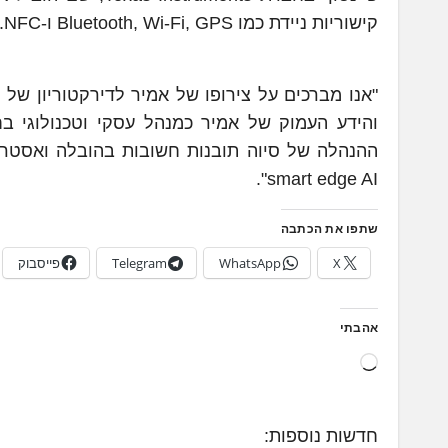
קישוריות ניידת כמו Bluetooth, Wi-Fi, GPS ו-NFC.
"אנו מברכים על צירופו של אמיר לדירקטוריון של סי
והידע העמוק של אמיר כמנהל עסקי וטכנולוגי בח
ההנהלה של סיוה תובנות חשובות בהובלה ואסטר
smart edge AI".
שתפו את הכתבה
X
WhatsApp
Telegram
פייסבוק
אהבתי
ט
ו
ע
חדשות נוספות:
ן