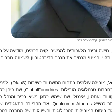
יר פיינטוך. קרדיט אדם בכר
ת קישוריות, חישה ובינה מלאכותית למכשירי קצה חכמים, מודיעה על מ
 תלוי. המינוי מרחיב את הרכב הדירקטוריון לשמונה חברים,
פיינטוך משמש מזה שנתיים כמנכ"ל חברת Volumez, מו
מילא תפקידי ניהול בכירים, טכנולוגיים ועסקיים, בחברות טכנולוגיה מובי
יות ואחסון; אינטל, שם שימש כסגן נשיא בכיר ומנהל כ
פלטפורמת ההנדסה; וקוואלקום, שם כיהן בין היתר כנשיא Qualcomm Atheros. את הקר
Texas Instrum, שם הוביל את ביסוס המובילות הטכנולוגית והשיווקית של החברה בט