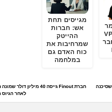
מגייסים תחת
מר
אש: חברות
י מונה ל-VP
ההייטק
 בחבר
שמרחיבות את
כוח האדם גם
במלחמה
סיכנה
חברת Finout גייסה 40 מיליון דולר 
לאחר הגיוס 