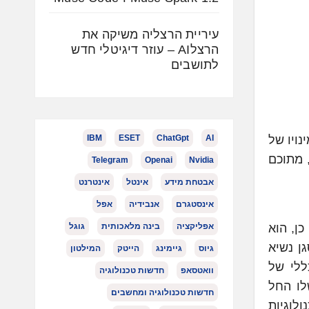
עיריית הרצליה משיקה את
הרצלAI – עוזר דיגיטלי חדש
לתושבים
IBM
ESET
ChatGpt
AI
ינויו של
 מתוכם
Telegram
Openai
Nvidia
אבטחת מידע
אינטל
אינטרנט
אינסטגרם
אנבידיה
אפל
אפליקציה
בינה מלאכותית
גוגל
בילה עולמית בתחום התשתיות כשירות (DIaaS). לפני כן, הוא
לות: GlobalFoundries, שם כיהן כסגן נשיא
גיוס
גיימינג
הייטק
המילטון
ללי של
וואטסאפ
חדשות טכנולוגיה
יירה התאגידית שלו החל
חדשות טכנולוגיה ומחשבים
כנולוגיות