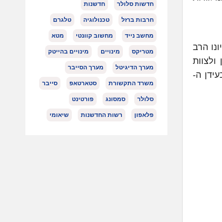
חדשות סלולר
חדשנות
חרבות ברזל
טכנולוגיה
טלגרם
מחשב נייד
מחשוב קוונטי
מטא
ונו הרב
מטריקס
מינויים
מינויים בהייטק
ולצוות
מערך הדיגיטל
מערך הסייבר
ידן ה-
משרד התקשורת
סטארטאפ
סייבר
סלולר
סמסונג
פורטינט
פלאפון
רשות החדשנות
שיאומי