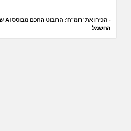
נ
הכירו את '
החשמל
י
ו
ו
ט