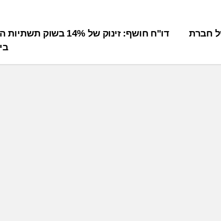
רומ"ח': הרובוט החכם מבוסס AI של חברת
דו"ח חושף: זינוק של 14% בשוק ת
בי