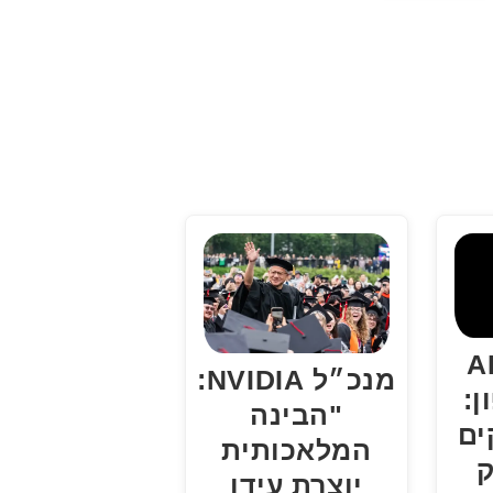
הפכת ה-AI
מנכ״ל NVIDIA:
ן:
"הבינה
ים
המלאכותית
ק
יוצרת עידן