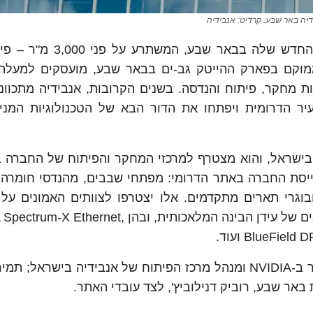
יה באר שבע. קרדיט: אנבידיה
אנבידיה חנכה השבוע את מרכז המחקר והפיתוח החדש שלה בבא
ת מחקר, פיתוח והנדסה. בשנים הקרובות, אנבידיה מתכוונת
יר הדרומית ויפתחו את הדור הבא של הטכנולוגיות המני
מרכז בבאר שבע הוא הדרומי ביותר של NVIDIA בישראל, והוא מצטרף למרכזי המחקר והפיתוח של הח
ייסת החברה באתר הדרומי: מפתחי שבבים, מהנדסי חומרה ו
בוגרי תארים מתקדמים. אלו יצטרפו לצוותים האמונים על
טכנולוגיות חומרה ותוכנה המהוות את מערכת העצבים של עידן הבינה המלאכותית, ובהן t
בטקס הפתיחה השתתפו עמית קריג, סגן נשיא בכיר ב-NVIDIA ומנהל מרכז הפיתוח של אנבידיה בישרא
באר שבע, רוביק דנילוביץ', לצד עובדי האתר.