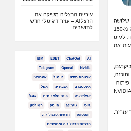
עיריית הרצליה משיקה את
ר שבע, המשתרע על פני 3,000 מ"ר – פי שלושה
הרצלAI – עוזר דיגיטלי חדש
לתושבים
מגודלו של האתר הקודם בעיר. באתר החדש, הממוקם בפארק ההייטק גב-ים בבאר שבע, מועסקים למעלה מ-150
 לגייס
עות את
IBM
ESET
ChatGpt
AI
ברה ביקנעם,
Telegram
Openai
Nvidia
תוכנה,
אבטחת מידע
אינטל
אינטרנט
 פיתוח
אינסטגרם
אנבידיה
אפל
NVIDIA Spectrum-X Etherne,
אפליקציה
בינה מלאכותית
גוגל
גיוס
גיימינג
הייטק
המילטון
ל; תמיר עזרזר,
וואטסאפ
חדשות טכנולוגיה
חדשות טכנולוגיה ומחשבים