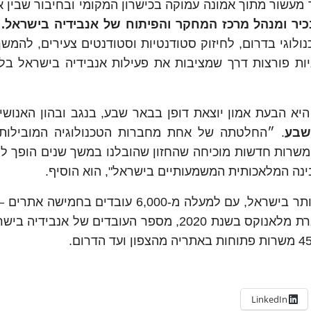
מעשור מתוך אמונה עמוקה בכישרון המקומי ובחיבור שבין א
כיר ומנהל מרכז המחקר והפיתוח של אנבידיה בישראל.
״
וגי בדרום, לחיזוק סטודנטיות וסטודנטים צעירים, להמשך
יות פורצות דרך שמציבות את פעילות אנבידיה בישראל בל
יא הבעת אמון יוצאת דופן בבאר שבע, בנגב ובהון האנושי
 שבע
. ״החלטתה של אחת מחברות הטכנולוגיה המובילות
משרות חדשות מוכיחה שהחזון שהובלנו במשך שנים הופך למ
נה המלאכותית המשמעותיים בישראל", הוא הוסיף.
אנבידיה היא אחת המעסיקות הפרטיות הגדולות ביותר בישראל, עם למעלה מ-6,000 עובדי
תל אביב, רעננה, באר שבע ותל חי. מאז רכישת חברת מלאנוקס בשנת 2020, מספר העובדים של 
LinkedIn