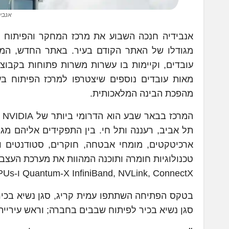
אנביד
עובדים, וקיימות בו עשרות משרות פתוחות בקבוצו
מאות עובדים נוספים שיצטרפו למרכז הפיתוח בע
מהפכת הבינה המלאכותית.
ה
תל אביב, רעננה ותל חי. בין התפקידים אליהם מג
ארכיטקטים, מומחי אבטחה, חוקרים, סטודנטים ו
Quantum-X InfiniBand, NVLink, ConnectX ו-BlueField DPUs ועוד.
סגן נשיא בכיר לפיתוח שבבים בחברה; וראש עיריית 