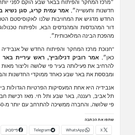
״מרכז המחקר והפיתוח בבאר שבע הוקם לפני יותר 
חדשנות ותעשייה״,
אמר עמית קריג, סגן נשיא ב
החדש מדגיש את המחויבות שלנו לאקוסיסטם הטכנול
דור המהנדסות והמהנדסים הבא, ולפיתוח טכנולוג
מהפכת הבינה המלאכותית״.
"חנוכת מרכז המחקר והפיתוח החדש של אנבידיה ה
כאן״,
אמר רוביק דנילוביץ', ראש עיריית באר
להרחיב את פעילותה בעיר פי שלושה וליצור מאות 
ומבססת את באר שבע כאחד ממוקדי החדשנות והבי
פי שלושה, והחברה ממשיכה להתרחב עם יותר מ-450 משרות פתוחות באתריה מהצפון ועד הדרום.
שתפו את הכתבה
X
WhatsApp
Telegram
פייסבוק