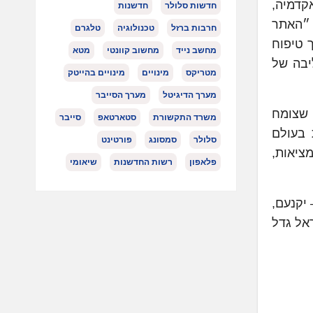
קדמיה,
חדשות סלולר
חדשנות
האתר
חרבות ברזל
טכנולוגיה
טלגרם
 טיפוח
מחשב נייד
מחשוב קוונטי
מטא
יבה של
מטריקס
מינויים
מינויים בהייטק
מערך הדיגיטל
מערך הסייבר
 שצומח
משרד התקשורת
סטארטאפ
סייבר
 בעולם
סלולר
סמסונג
פורטינט
ציאות,
פלאפון
רשות החדשנות
שיאומי
ם בחמישה אתרים – יקנעם,
אנבידיה בישראל גדל