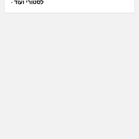
ו
לסטורי ועוד
ט