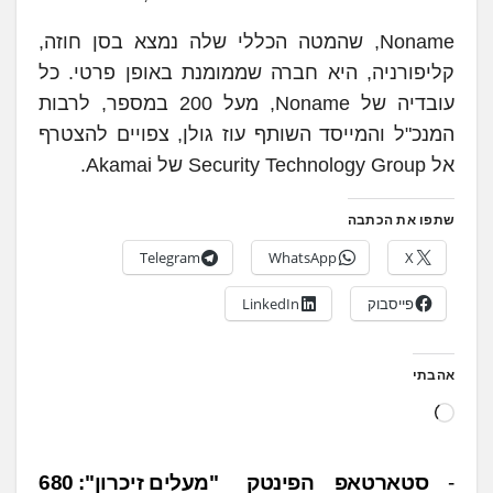
Noname, שהמטה הכללי שלה נמצא בסן חוזה,
קליפורניה, היא חברה שממומנת באופן פרטי. כל
עובדיה של Noname, מעל 200 במספר, לרבות
המנכ"ל והמייסד השותף עוז גולן, צפויים להצטרף
אל Security Technology Group של Akamai.
שתפו את הכתבה
Telegram
WhatsApp
X
פייסבוק
LinkedIn
אהבתי
ט
ו
ע
נ
סטארטאפ הפינטק
"מעלים זיכרון": 680