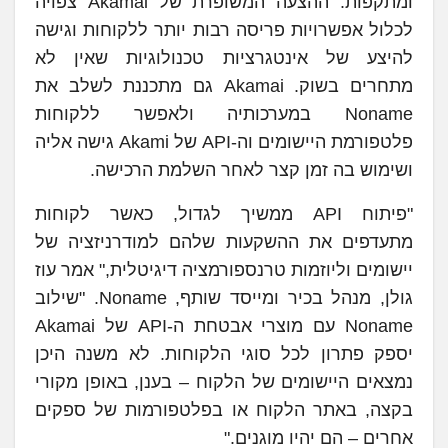
ומתקפות. ההצעה המשופרת של Akamai צפויה
לכלול אפשרויות פריסה רבות יותר ללקוחות וגישה
להיצע של אינטגרציות טכנולוגיות שאין לא
מתחרים בשוק. Akamai גם מתכננת לשלב את
Noname במערכותיה ולאפשר ללקוחות
פלטפורמת היישומים וה-API של Akami גישה אליה
ושימוש בה זמן קצר לאחר השלמת הרכישה.
"פיתוח API ממשיך לגדול, כאשר לקוחות
מתעדפים את ההשקעות שלהם למודרניזציה של
יישומים וליוזמות טרנספורמציה דיגיטלית," אמר עוז
גולן, מנהל בכיר ומייסד שותף, Noname. "שילוב
Noname עם מוצרי אבטחת ה-API של Akamai
יספק פתרון לכל סוגי הלקוחות. לא משנה היכן
נמצאים היישומים של הלקוח – בענן, באופן מקורי
בקצה, באתר הלקוח או בפלטפורמות של ספקים
אחרים – הם יהיו מוגנים."