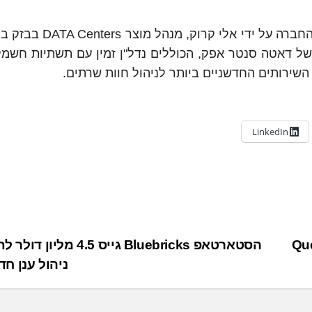
המפגש המוצלח נחתם בסיור VIP מיוחד ללקוחות החברה על י
ל דאטה סנטר אפק, הכוללים נדל"ן זמין עם תשתיות חשמל 
שירותים החדשניים ביותר לניהול חוות שרתים.
LinkedIn
הסטארטאפ Bluebricks גייס 4.5 מל
ניהול ענן ח