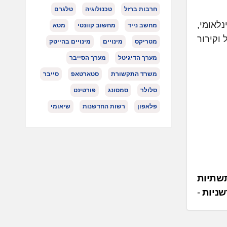
חרבות ברזל
טכנולוגיה
טלגרם
די אלי קרוק, מנהל מוצר DATA Centers בבזק בינלאומי,
מחשב נייד
מחשוב קוונטי
מטא
וקירור
מטריקס
מינויים
מינויים בהייטק
מערך הדיגיטל
מערך הסייבר
משרד התקשורת
סטארטאפ
סייבר
סלולר
סמסונג
פורטינט
פלאפון
רשות החדשנות
שיאומי
יון דולר לתשתיות
דשניות