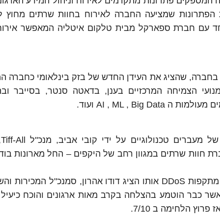
מספקים פתרונות מתקדמים לאירוח וניהול המידע הארגוני
שראל וכן את הפתרונות שמציעה החברה לאירוח בחוות שרתים מחוץ 
חד עם חברת ספארקל מבית טלקום איטליה המאפשר אירוח
 בחברה, שהציג את העידן החדש של בזק בינלאומי כחברה ה
ונים, את מנועי הצמיחה המרכזיים בענן, בדאטה סנטר, בסייבר ו
AI , ML , Bi ועוד.
לצד
 חוות שרתים במגוון רחב של היקפים – החל מארונות בודד
בנוסף, הוצג במפגש פתרון ההגנה האופטימלי מול מתקפות DDoS אותו הציג דודו אהרון, סמנכ"ל המכ
פתרון אשר כבר הוטמע בהצלחה בקרב מאות ארגונים והוכח כיעיל
וץ הלחימה ב 7/10.