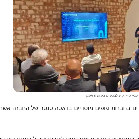
vip לבכירים בפארק אפק
 השבוע סיור VIP לנציגים בכירים בחברות וגופים מוסדיים בדאטה סנטר של החברה 