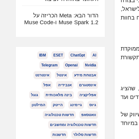
 בצורה
לישראל,
הדור הבא: Meta הכריזה על
 בחוות
Muse Spark 1.2 ו-Muse Code
ממוקדת
IBM
ESET
ChatGpt
AI
בתקשורת
Telegram
Openai
Nvidia
אבטחת מידע
אינטל
אינטרנט
אינסטגרם
אנבידיה
אפל
 זאת שמעו הבכירים בחברות על המורכבות של מעברים טכנולוגיים על ידי קובי אביב, מנכ"ל Tiff-All, שהציג
אפליקציה
בינה מלאכותית
גוגל
ים ועד
גיוס
גיימינג
הייטק
המילטון
ירות והשיווק של
וואטסאפ
חדשות טכנולוגיה
 במיוחד
חדשות טכנולוגיה ומחשבים
חדשות סלולר
חדשנות