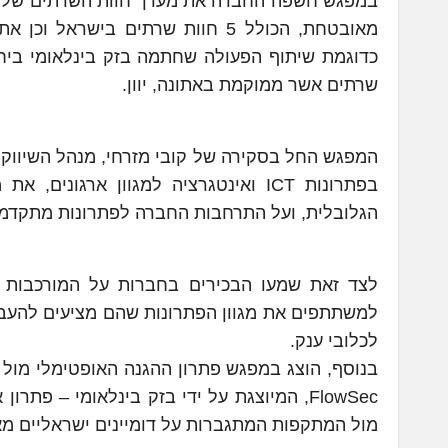
במפגש חשפה החברה את מערך חוות השרתים שלה ה
מאובטחת, הכולל 5 חוות שרתים בי
כדוגמת שיתוף הפעולה שחתמה בזק בינלאומי בי
שרתים אשר ממוקמת באתונה, יוון.
המפגש החל בסקירה של קובי מזרחי, מנהל השיווק
בפתרונות ICT ואינטגרציה למגוון ארג
הגלובלית, ועל התרחבות החברה לפתרונות מתקדמים מעולמות ה g Data
למשתתפים את מגוון הפתרונות שהם מציעים להעברת
לכלובי ענק.
FlowSec, המיוצגת על ידי בזק בינלאומי – 
מול המתקפות המתגברות על דומיינים ישראליים מאז פר