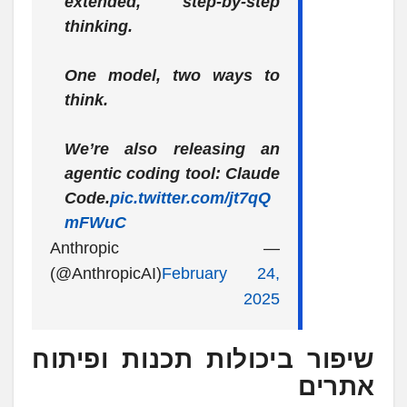
extended, step-by-step
thinking.
One model, two ways to
think.
We’re also releasing an
agentic coding tool: Claude
Code.
pic.twitter.com/jt7qQ
mFWuC
— Anthropic
(@AnthropicAI)
February 24,
2025
שיפור ביכולות תכנות ופיתוח
אתרים