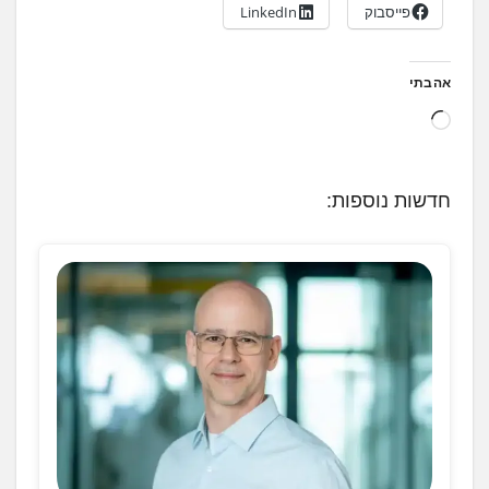
פייסבוק
LinkedIn
אהבתי
ט
ו
ע
חדשות נוספות:
ן
.
.
.