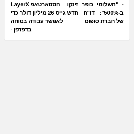
נ
"תשלומי כופר זינקו
הסטארטאפ LayerX
ב-500%": דו"ח חדש
גייס 26 מיליון דולר כדי
י
של חברת סופוס
לאפשר עבודה בטוחה
ו
בדפדפן
ו
ט