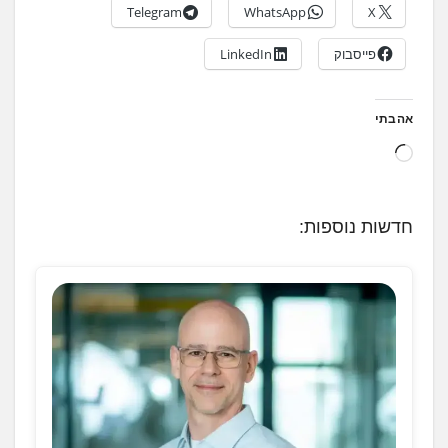
Telegram
WhatsApp
X
פייסבוק
LinkedIn
אהבתי
ט
ו
ע
חדשות נוספות:
ן
.
.
.