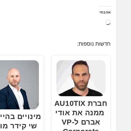
אהבתי
ט
ו
ע
חדשות נוספות:
ן
.
.
.
חברת AU10TIX
ממנה את אודי
מינויים בהיי
אברם ל-VP
שי קידר מו