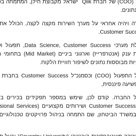
גונן פסח מונה לתפקיד סמנכ"ל התפעול והלקוחות (COO) של חברת Qlik ישראל מקבוצת חילן
ה ויהיה אחראי על מערך השירות מקצה לקצה, הכולל את 
לגונן ניסיון של למעלה מ-25 שנה בניהול והובלת מערכי uccess
מקצועיים. במהלך הקריירה שלו, עבד עם לקוחות ענק (אנטרפרייז) ו
ות מבוססות נתונים לשיפור חוויית הלקוח.
לפני הצטרפותו ל-Qlik ישראל, כיהן גונן כסמנכ"ל התפעול 
 החברה. קודם לכן, שימש במספר תפקידים בכירים בק
רופה, אסיה ואפריקה, ובחברות DeltaThree ובמשרד הביטחון, שם התמחה בניהול פרויקטים טכנולו