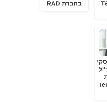
 T&M
בחברת RAD
סקי
"ל
ת
Tenab