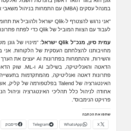
במנהל עסקים (MBA) עם התמחות בניהול משאבי אנוש מאוניברסיטת הרייט-וואט (Heriot-Watt University).
"אני נרגש להצטרף ל-Qlik ישראל ולהוביל את תחומי התפעול והצלחת הלקוחות של החברה," אמר
לעבוד עם הצוות המוביל של Qlik כדי לפתח פתרונות חדשניים ולספק ערך משמעותי ללקוחותינו".
עמית סיון, מנכ"ל
Qlik
ישראל
: "מינויו של גונן
מחויבותנו להצלחתם העסקית של הלקוחות. אני ב
הדאטה והאנליטיק
פתרונות דאטה ואנליטיקה, מהמתקדמות בתעשייה
האינטגרציה של Talend בפלטפורמה
אחודה לניהול כלל תהליכי האינטגרציה וניהול ה
פרויקט הנימבוס".
שתפו את הכתבה
X
WhatsApp
Telegram
פייסבוק