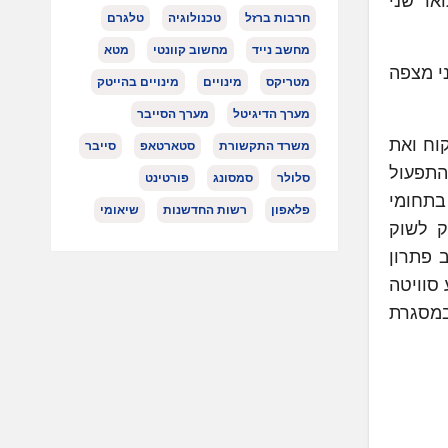
ברסיטת קובנטרי (Coventry University) ובעל תואר שני
חרבות ברזל
טכנולוגיה
טלגרם
מחשב נייד
מחשוב קוונטי
מטא
ני מצפה
מטריקס
מינויים
מינויים בהייטק
מערך הדיגיטל
מערך הסייבר
וח ואת
משרד התקשורת
סטארטאפ
סייבר
התפעול
סלולר
סמסונג
פורטינט
כחברה מובילה בתחומי
פלאפון
רשות החדשנות
שיאומי
לספק לשוק
 פתרון
ע סוויטה
במסגרת