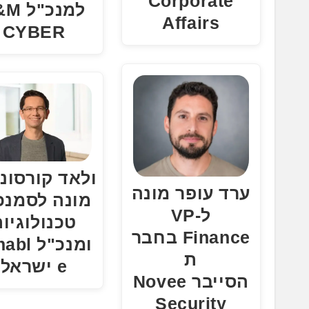
Corporate
למנכ"ל
Affairs
CYBER
ולאד קורסונ
ערד עופר מונה
מונה לסמנכ
ל-VP
טכנולוגיו
Finance בחבר
ומנכ"ל l
ת
e ישראל
הסייבר Novee
Security