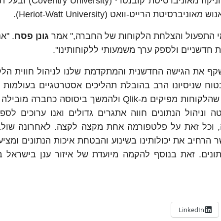
גונן הוא בוגר תואר ראשון בהנדסת חשמל ואלקטרוניקה מאוני
גונן פסח
. "א
 משקף את הגישה החדשנית והמתקדמת שלנו לניהול חווית הלק
טוח שניסיונו הרב בהובלת תהליכים אסטרטגיים בעולמות 
והשירות, וההתמחות בפתרונות AI יעצים את הערך שהלקוחות מפיקים מ-Qlik ולהמשך ביסוסה 
ה, בשילוב AI ו-ML. שוק הדאטה וניהול הנתונים חווה אתגרים גדולים ואנו ערוכים 
, וכל זאת על פלטפורמה אחת מקצה לקצה. לאחרונה שולב
 של קליק, אשר הרחיב את יכולותינו בשינוע והבטחת איכות הנתונים ומצי
נתונים. זאת בנוסף להקמה מיועדת של איזור ענן בישראל 
LinkedIn