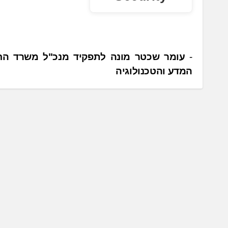
נ
עומר שכטר מונה לתפקיד מנכ"ל משרד הח
המדע והטכנולוגיה
י
ו
ו
ט