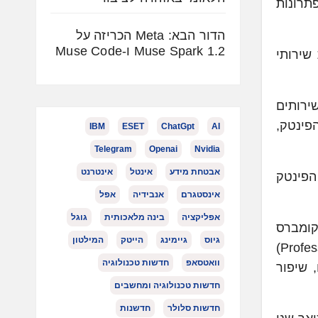
, המתמחה בפתרונות
הדור הבא: Meta הכריזה על
Muse Spark 1.2 ו-Muse Code
שירותי
Data Science, Customer S, תפעול ושירותים
ארגוני ביניים (Mid Market) בתחומי הפינטק,
IBM
ESET
ChatGpt
AI
Telegram
Openai
Nvidia
אבטחת מידע
אינטל
אינטרנט
(COO) וכסמנכ"ל Customer Success בחברת הפינטק
אינסטגרם
אנבידיה
אפל
אפליקציה
בינה מלאכותית
גוגל
ומברס
גיוס
גיימינג
הייטק
המילטון
(Comverse Technology), בהם ניהל את תחומי Customer Success ושירותים מקצועיים (Professional Services)
וואטסאפ
חדשות טכנולוגיה
גיים, שיפור
חדשות טכנולוגיה ומחשבים
חדשות סלולר
חדשנות