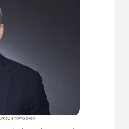
מינויים בהייטק: גונן פסח, סמנכל תפעול ו