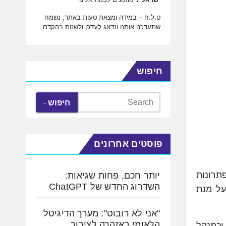
ט.ל.ח – במידה ומצאת טעות באתר, נשמח
שתעדכנו אותנו ונדאג לעדכן ולשנות בהקדם.
חיפוש
חיפוש
פוסטים אחרונים
רטאפ Fungit Biosolutions, המפתחת פתרונות
יותר חכם, פחות שגיאות:
השדרוג החדש של ChatGPT
על מנת
"אני לא רובוט": מערך הדיגיטל
הלאומי באזהרה לציבור
הוא בעל ניסיון רב בתחום ניהול מו"פ בחברות טכנולוגיות. הוא שימש מנהל פרויקט פיתוח ב-NLT SPINE וכמנהל