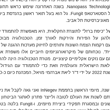
תוכנית ב- EyeYon Medical ומכהן כ-COO ב- Nanopass Technologies. בשנה האחרונה שימ
עסקי למיזמים בחממת InNegev, שבמסגרתה פועל הסטארטאפ Fungit. גל הוא בעל תואר ראשון ב
מאוניברסיטת תל אביב.
ברת Fungit היא מעין סוג של "כיפת ברזל" לתוצרת החקלאית, היא מאפשרת להתמוד
גן על הפירות והירקות לאורך זמן. הטכנולוגיה מבו
עם רקמות הצמח השונות ותורמים לחיזוק מערכות ההגנה של ה
". נוכחותם של מיקרואורגניזמים חיוביים אלו משפרת את
ם עם נזקים אקלימיים קיצוניים. מטרת הטכנולוגיה הינה לה
לאות הישראלית והעולמית וזאת כדי להתמודד עם הגידול 
גל אדמתי: "את חברת Fungit אני מכיר כבר כמעט שנה, מיומי הראשון בחממת InNegev 
ם לשנות את העולם לטובה ולייצר פתרון לאתגר הביטחון ה
תוך כדי. ראיתי ובחנתי לא מעט חברות בשלבים שונים ובמסגרת תפק