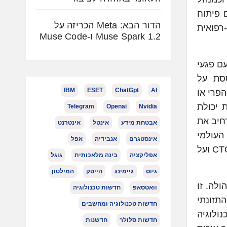
ש כראש תחום פיתוח
הדור הבא: Meta הכריזה על
הנדסת ביו-רפואית
Muse Spark 1.2 ו-Muse Code
ד עם פגעי
ססת על
IBM
ESET
ChatGpt
AI
פרי או
 יכולת
Telegram
Openai
Nvidia
רחיב את
אבטחת מידע
אינטל
אינטרנט
העולמי
אינסטגרם
אנבידיה
אפל
באוכלוסיה והביקוש הגובר למזון. החברה הוקמה בשנת 2022 על ידי ד"ר ליאת אברהמי מויאל, המכהנת כיום כ-CTO ועל
אפליקציה
בינה מלאכותית
גוגל
גיוס
גיימינג
הייטק
המילטון
ואני גאה לקבל את ניהולה. זו
וואטסאפ
חדשות טכנולוגיה
תזונתי
חדשות טכנולוגיה ומחשבים
ידי ביצירת מיזמים, ו-Fungit בלטה בטכנולוגיה
חדשות סלולר
חדשנות