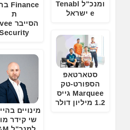
ומנכ"ל Tenabl
Finance
e ישראל
ת
הסייבר 
Security
סטארטאפ
הספורט-טק
Marquee גייס
1.2 מיליון דולר
מינויים בהיי
שי קידר מו
למנכ"ל