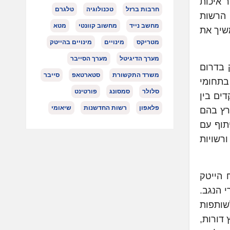
ר איכות
חרבות ברזל
טכנולוגיה
טלגרם
 הרשות
מחשב נייד
מחשוב קוונטי
מטא
שיך את
מטריקס
מינויים
מינויים בהייטק
מערך הדיגיטל
מערך הסייבר
 לחזק את ההייטק בדרום
משרד התקשורת
סטארטאפ
סייבר
פועלים כיום 11 סטארטאפים בתחומי
סלולר
סמסונג
פורטינט
ף פעולה חסר תקדים בין
פלאפון
רשות החדשנות
שיאומי
ארץ בהם
תוף עם
רשויות
תוח הייטק
 הנגב.
לשותפות
דורות,