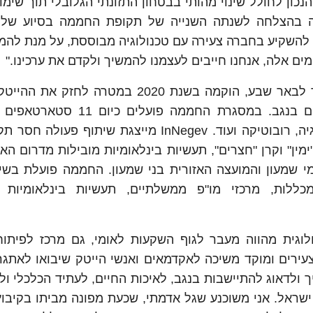
כון לחולל שינוי מהותי בבטחון התזונתי הגלובלי תוך שימו
סה בהצלחה לשנתה השנייה של תקופת החממה בסיוע של
 להשקיע בחברה צעירה עם טכנולוגיה מבוססת, על מנת להמ
ים אלה, אנחנו חייבים לעצמנו להמשיך ולקדם את ערכינו."
חממת InNegev, הפועלת בפארק עידן הנגב סמוך לבאר שבע, הוקמה בשנת 2020 במטרה
המדינה ולעודד יזמות והקמת סטארטאפים חדשים בנגב. במסגרת החממה 
טכנולוגיות אקלים כגון חקלאות, מים, פודטק, אנרגיה, רובוטיקה ועוד. InNegev מייצגת שיתו
ימין" וקרן "חצרים", תעשיות בינלאומיות מובילות מדרום ה
י שמעון והמועצה האזורית בני שמעון. החממה פועלת בשי
 מכללות, מרכזי מו"פ ממשלתיים, תעשיות בינלאומיות ו
ל InNegev: "החממה הטכנולוגית מהווה מעבר לגוף השקעות לאומי, גם מרכז לפי
עירים ומוקד משיכה לאקדמאים ואנשי הייטק שיבואו לאתגרי
ך ולדאוג להתיישבות בנגב, לאיכות החיים, לעתיד הכלכלי ו
ישראל. אני משוכנע שגל אדמתי, שכעת מפונה מביתו בקיבוץ 