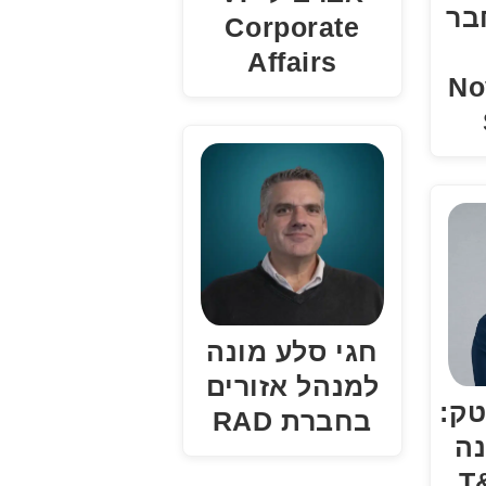
 בחבר
Corporate
Affairs
Novee
חגי סלע מונה
למנהל אזורים
טק:
בחברת RAD
נה
 T&M