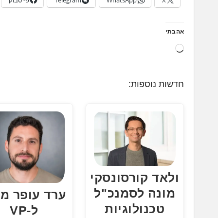
אהבתי
ט
ו
ע
חדשות נוספות:
ן
.
.
.
ולאד קורסונסקי
מונה לסמנכ"ל
ערד עופר מו
טכנולוגיות
ל-VP