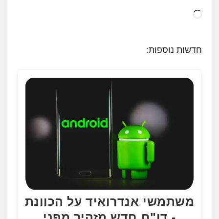
ט
ו
ע
חדשות נוספות:
ן
.
.
.
משתמשי אנדרואיד על הכוונת
- דו"ח חדש מזהיר מפני