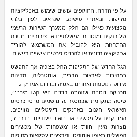
על פי הדו"ח, התוקפים עושים שימוש באפליקציות
מזויפות ובאתרי פישינג, שנראים לעין בלתי
מקצועית כאילו הם חלק ממערך השירות הרשמי
של בנקים ומוסדות ממשלתיים או ציבוריים. מטרת
ההתחזות היא להוביל את המשתמש להוריד
אפליקציה זדונית או להכניס פרטים אישיים רגישים.
הגל החדש של התקיפות החל בצ'כיה אך התפשט
במהירות לארצות הברית, אוסטרליה, מדינות
אירופה נוספות ואזורים באסיה ובדרום אמריקה.
טכניקה נוספת שזוהתה בדו"ח היא Ghost Tap,
שיטה מתקדמת שבמסגרתה נרשמים פרטי כרטיס
האשראי הגנוב בארנקים דיגיטליים מזויפים,
המותקנים על מכשירי אנדרואיד ייעודיים. בדרך זו,
נוצרות מעין 'חוות' או 'משפחות' של מכשירים
הפועלים באופן אוטומטי ומבצעים עסקאות מזויפות