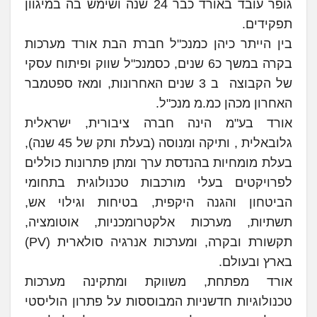
גופר עובד באורד כבר 24 שנה ושימש בה במיגוון
תפקידים.
בין הייתר כיהן כמנכ"ל חברת הבת אורד מערכות
בקרה במשך כ6 שנים, כסמנכ"ל שווק ופיתוח עסקי
של הקבוצה ב 3 שנים האחרונות, ומאז ספטמבר
האחרון מכהן כמ.מ מנכ"ל.
אורד בע"מ הינה חברה ציבורית, ישראלית
גלובאלית , ותיקה ומנוסה (בעלת ותק של 45 שנה),
בעלת מומחיות בהנדסת ערך ומתן פתרונות כוללים
לפרויקטים בעלי מורכבות טכנולוגית בתחומי
הביטחון והגנה היקפית, בטיחות וגילוי אש,
תשתיות, מערכות אלקטרומכניות, אוטומציה,
תקשורת ובקרה, ומערכות אנרגיה סולארית (PV)
בארץ ובעולם.
אורד מפתחת, משווקת ומתקינה מערכות
טכנולוגיות חדשניות המבוססות על פתרון הוליסטי