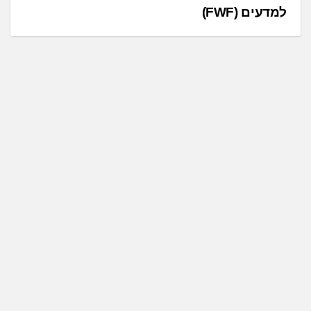
ו
למדעים (FWF)
ט