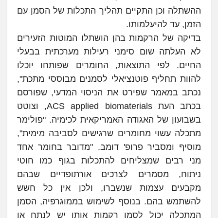
ההשתלה וכן התקיים תהליך התכלות של הסמן עם
הזמן, עד להיעלמותו.
בדיקה של הרקמות בהן הושתלו המוטות הזעירים
לא העלתה שום סימני רעילות מערכתית בבעלי
החיים. לפי התוצאות, החומרים שפותחו יוכלו
להוות תחליף פוטנציאלי לסמנים מבוססי מתכת",
נכתב במאמר שפירט את הניסוי המדעי, שפורסם
בכתב העת ACS applied biomaterials, וצוטט
בשבועון של האגודה האמריקאית לכימיה. "פולימר
מתכלה עשוי מחומרים שרגישים לסביבה מימית",
מוסיף ומסביר פרופ' דומב. "מדובר בחומר אחד
מני רבים שמצליחים להתכלות בגוף כמו חוטי
ניתוח, מסמרים לצרכים אורתופדיים שבהם
מקבעים עצמות שנשברו, ולכן אין כל חשש
להשתמש בהם. בנוסף לשימוש בממוגרפיה, הסמן
המתכלה יכול לסמן רקמות אותן יש לנתח או