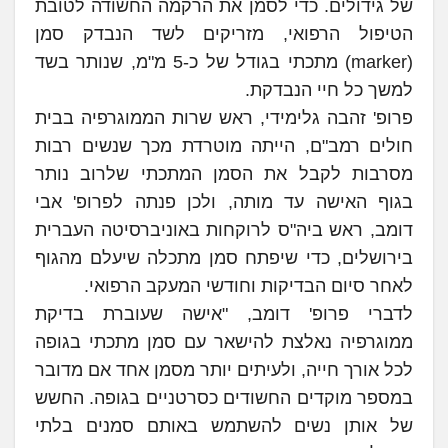
של גידולים. כדי לסמן את הרקמה החשודה לטובת
הטיפול הרפואי, מזריקים לשד הנבדק סמן
(marker) מתכתי בגודל של כ-5 מ"מ, שנותר בשד
למשך כל חיי הנבדקת.
פרופ' זהבה גלימידי, ראש שרות הממוגרפיה בבית
חולים רמב"ם, הייתה מוטרדת מכך שנשים רבות
מסרבות לקבל את הסמן המתכתי שלרוב נותר
בגוף האישה עד מותה, ולכן פנתה לפרופ' אבי
דומב, ראש ביה"ס לרוקחות באוניברסיטה העברית
בירושלים, כדי שיפתח סמן מתכלה שיעלם מהגוף
לאחר סיום הבדיקות וחודשי המעקב הרפואי.
לדברי פרופ' דומב, "אישה שעוברת בדיקת
ממוגרפיה נאלצת להישאר עם סמן מתכתי בגופה
לכל אורך חייה, ולעיתים יותר מסמן אחד אם מדובר
במספר מוקדים החשודים כסרטניים בגופה. החשש
של אותן נשים להשתמש באותם סמנים בלתי