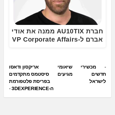
חברת AU10TIX ממנה את אודי
אברם ל-VP Corporate Affairs
נ
מכשירי שיאומי
אריקסון ודאסו
חדשים מגיעים
סיסטמס מתקדמים
י
לישראל
בפריסת פלטפורמת
ו
ה-3DEXPERIENCE
ו
ט