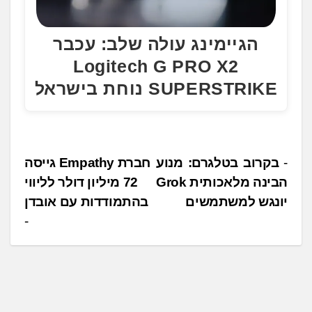
הגיימינג עולה שלב: עכבר
Logitech G PRO X2
SUPERSTRIKE נוחת בישראל
נ
בקרוב בטלגרם: מנוע
חברת Empathy גייסה
הבינה מלאכותית Grok
72 מיליון דולר לליווי
י
יונגש למשתמשים
בהתמודדות עם אובדן
ו
ו
ט