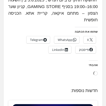
ההשקה תתקיים ביום חמישי, 5.6.2025 בין השעות
16:00–19:00 בסניף GAMING STORE, קניון שער
הצפון – מתחם איקאה, קריית אתא. הכניסה
חופשית
שתפו את הכתבה
Telegram
WhatsApp
X
פייסבוק
LinkedIn
אהבתי
ט
ו
ע
חדשות נוספות:
ן
.
.