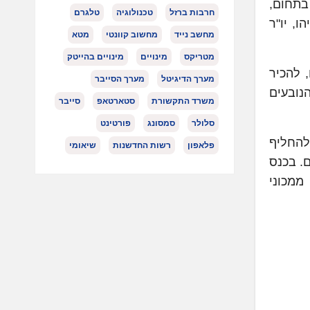
בתחום,
חרבות ברזל
טכנולוגיה
טלגרם
, יו"ר
מחשב נייד
מחשוב קוונטי
מטא
מטריקס
מינויים
מינויים בהייטק
 להכיר
מערך הדיגיטל
מערך הסייבר
נובעים
משרד התקשורת
סטארטאפ
סייבר
סלולר
סמסונג
פורטינט
להחליף
פלאפון
רשות החדשנות
שיאומי
ם. בכנס
ממכוני