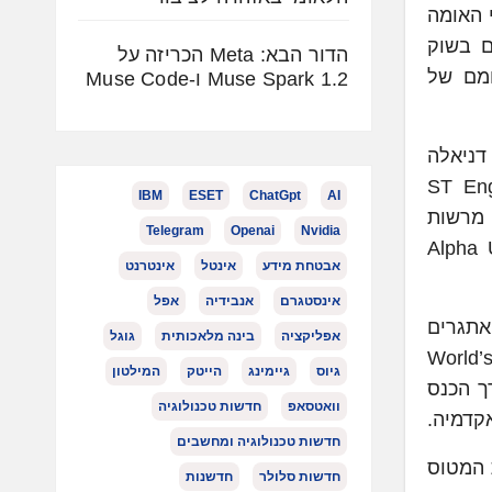
נייני האומה
חפנים בשוק
הדור הבא: Meta הכריזה על
קומם של
Muse Spark 1.2 ו-Muse Code
דניאלה
 סו סון (Teong Soo Soon) מ- ST Engineering
IBM
ESET
ChatGpt
AI
Institute of Flight Syst; בני דוידור מרשות
Telegram
Openai
Nvidia
כ"לElsight ; ואריק פרימן מ-Alpha Unmanned
אבטחת מידע
אינטל
אינטרנט
אינסטגרם
אנבידיה
אפל
אתגרים
אפליקציה
בינה מלאכותית
גוגל
ופיתוח רעיונות. פסגת "World’s Unmanned
גיוס
גיימינג
הייטק
המילטון
י בבנייני האומה, ירושלים, וב-1-2 ביולי יערך הכנס
וואטסאפ
חדשות טכנולוגיה
חדשות טכנולוגיה ומחשבים
 המטוס
חדשות סלולר
חדשנות