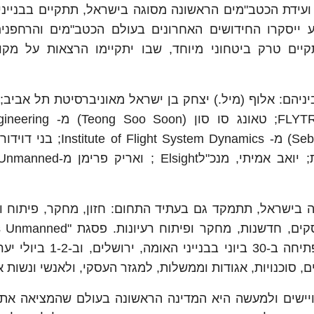
World’s Unmanned Aerial Vehicle Conferen, ועידת הכטב"מים הראשונה מסוגה בישראל, תתקיים בב
30 ביוני עד ה-2 ביולי 2024. באירוע ייסקרו החידושים האחרונים בעולם הכטב"מים והר
 ובנוסף, יתקיים טרק ביטחוני מיוחד, שבו יתקיימו הרצאות על מ
ניהם: אלוף (מיל.) יצחק בן ישראל מאוניברסיטת תל אביב; 
פרתם מהרשות לחדשנות; יריב בש, מנכ"ל FLYTREX; טאונג
Aerospace סינגפור; סבסטיאן סייץ (Sebastian Seitz) מ- em Dynamics
תעופה אזרחית; ליאור סגל, מנכ"ל העין השלישית; יואב אמיתי, מנ
 בישראל, תתמקד גם בעתיד התחום: חזון, מחקר, פיתוח ו
ביישומים. הוועידה תוקדש לדיונים על מדיניות, עסקים, חדשנות, מחקר 
Aerial Vehicle Conference" תצא לדרך באירוע פתיחה ב-30 ביונ
ויישים ולמעשה היא המדינה הראשונה בעולם שהמציאה את