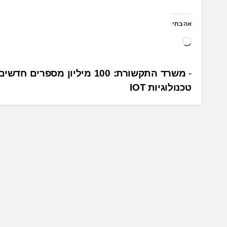
אהבתי
ט
ו
ע
נ
משרד התקשורת: 100 מיליון מספרים 
ן
טכנולוגיות IOT
י
.
ו
.
ו
.
ט