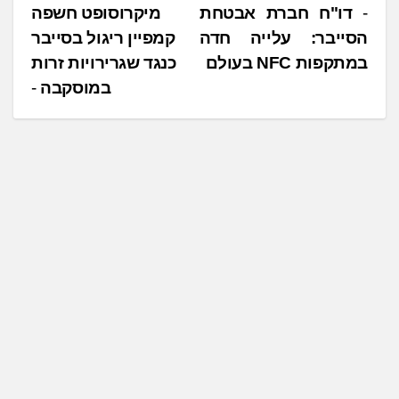
נ
דו"ח חברת אבטחת
מיקרוסופט חשפה
הסייבר: עלייה חדה
קמפיין ריגול בסייבר
י
במתקפות NFC בעולם
כנגד שגרירויות זרות
ו
במוסקבה
ו
ט