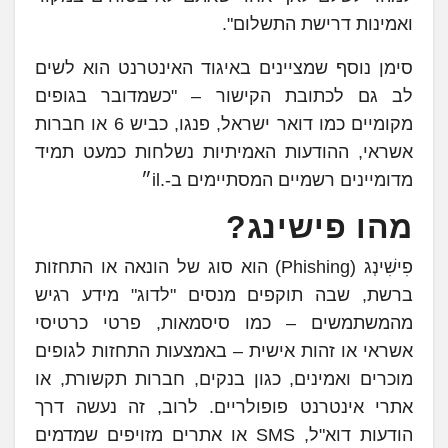
ואמינות דרישת התשלום".
סימן נוסף שמציינים באיגוד האינטרנט הוא לשים
לב גם לכתובת הקישור – "כשמדובר בגופים
מקומיים כמו דואר ישראל, פנגו, כביש 6 או חברות
אשראי, ההודעות האמיתיות נשלחות כמעט תמיד
מדומיינים רשמיים המסתיימים ב-.il״
מהו פישינג?
פִישִׁינְג (Phishing) הוא סוג של הונאה או התחזות
ברשת, שבה תוקפים מנסים "לדוג" מידע רגיש
מהמשתמשים – כמו סיסמאות, פרטי כרטיסי
אשראי או זהות אישית – באמצעות התחזות לגופים
מוכרים ואמינים, כגון בנקים, חברות תקשורת, או
אתרי אינטרנט פופולריים. לרוב, זה נעשה דרך
הודעות דוא"ל, SMS או אתרים מזויפים שמדמים