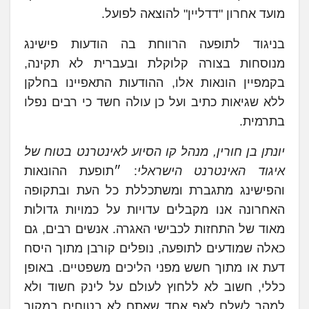
מועד אחרון "דדליין" להוצאה לפועל.
בניגוד לתופעה הרווחת בה הודעות פישינג
מנוסחות בצורה קלוקלת ובעברית לא תקינה,
בקמפיין הונאות אלו, ההודעות התאפיינו בחלקן
ללא שגיאות כתיב ועל כן עולה חשד כי רבים נפלו
בתרמית.
יונתן בן חורין, מנהל קו הסיוע לאינטרנט בטוח של
איגוד האינטרנט הישראלי
: ״תופעת ההונאות
והפישינג מתגברת ומשתכללת כל העת ובתקופה
האחרונה אנו מקבלים עדויות על כמויות גדולות
מאוד של התחזות לכבישי האגרה. אנשים רבים, גם
כאלה שמודעים לתופעה, נופלים קורבן מתוך היסח
דעת או מתוך חשש מפני הליכים משפטיים. באופן
כללי, חשוב לא ללחוץ לעולם על לינק חשוד ולא
למהר לשלם לאף אחד שאתם לא בטוחים במקור