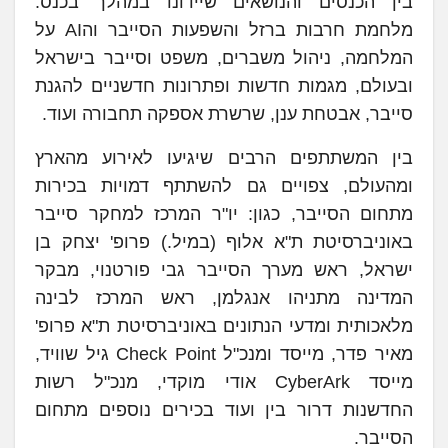
בין הכנסים והנושאים שיידונו במהלך בכנס:
מלחמת חרבות ברזל והשפעות הסייבר והAI על
המלחמה, ניהול משברים, משפט וסייבר בישראל
ובעולם, מגמות חדשות ופתרונות חדשניים להגנת
סייבר, אבטחת ענן, שרשרת אספקה תחבורה ועוד.
בין המשתתפים הרבים שיגיעו לאירוע מהארץ
ומהעולם, צפויים גם להשתתף דמויות בכירות
מתחום הסייבר, כגון: יו"ר המרכז למחקר סייבר
באוניברסיטת ת"א אלוף (במיל.) פרופ' יצחק בן
ישראל, ראש מערך הסייבר גבי פורטנוי, מבקר
המדינה מתניהו אנגלמן, ראש המרכז לבינה
מלאכותית ומדעי הנתונים באוניברסיטת ת"א פרופ'
מאיר פדר, מייסד ומנכ"ל Check Point גיל שוויד,
מייסד CyberArk אודי מוקדי, מנכ"ל רשות
החדשנות דרור בין ועוד בכירים נוספים מתחום
הסייבר.