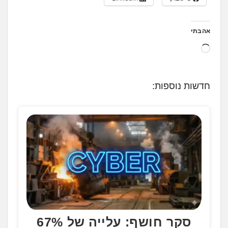
אהבתי
ט
ו
ע
חדשות נוספות:
ן
.
.
.
סקר חושף: עלייה של 67%