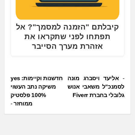
קיבלתם "הזמנה למסמך"? אל
תפתחו לפני שתקראו את
אזהרת מערך הסייבר
נ
אליעד ויסברג מונה
חדשנות וקיימות: yes
לסמנכ"ל משאבי אנוש
משיקה נתב העשוי
י
גלובלי בחברת Fiverr
100% פלסטיק
ו
ממוחזר
ו
ט