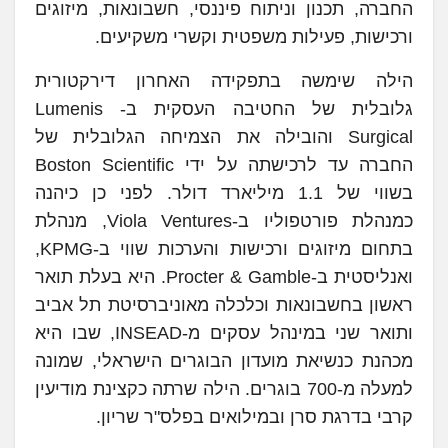
החברה, תכנון וניתוח פיננסי, חשבונאות, מיזוגים
ורכישות, פעילות משפטית וקשרי משקיעים.
הילה שימשה בתפקידה האחרון דירקטורית
גלובלית של החטיבה העסקית ב- Lumenis
Surgical והובילה את הצמיחה הגלובלית של
החברה עד לרכישתה על ידי Boston Scientific
בשווי של 1.1 מיליארד דולר. לפני כן כיהנה
כמנהלת פורטפוליו ב-Viola Ventures, מנהלת
בתחום מיזוגים ורכישות והערכות שווי ב-KPMG,
ואנליסטית ב-Procter & Gamble. היא בעלת תואר
ראשון בחשבונאות וכלכלה מאוניברסיטת תל אביב
ותואר שני במינהל עסקים מ-INSEAD, שבו היא
מכהנת כנשיאת מועדון הבוגרים הישראלי, שמונה
למעלה מ-700 בוגרים. הילה שרתה כקצינת מודיעין
קרבי בדרגת סרן ובמילואים בפלס"ר שריון.