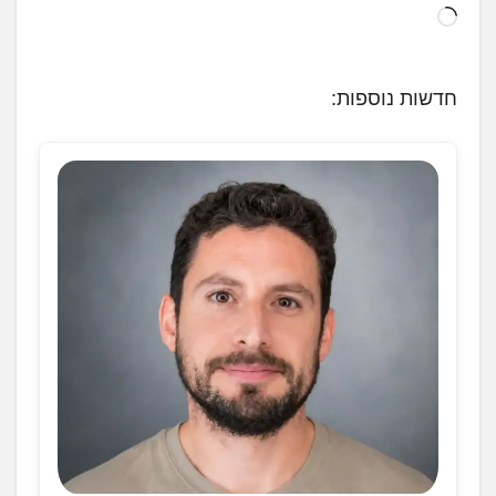
ט
ו
ע
חדשות נוספות:
ן
.
.
.