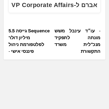
אברם ל-VP Corporate Affairs
נ
עו״ד עינבל משש
Sequence גייסה 5.5
מונתה לתפקיד
מיליון דולר
י
מנכ"לית משרד
לפלטפורמת ניהול
ו
התקשורת
פיננסי אישי
ו
ט