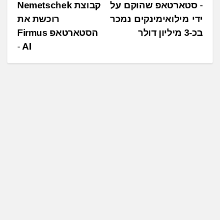
נ
סטארטאפ שהוקם על
קבוצת Nemetschek
ידי מילואימינקים נמכר
רוכשת את
י
בכ-3 מיליון דולר
הסטארטאפ Firmus
ו
AI
ו
ט