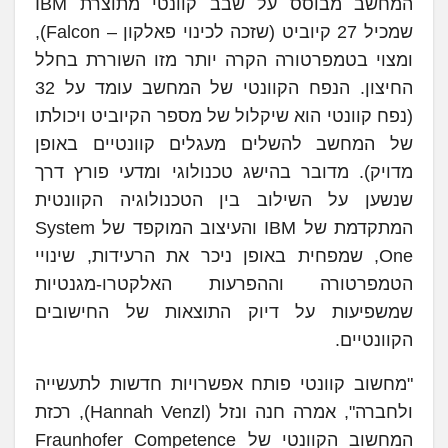
המחשב מבוסס על שבב קוונטי מתוצרת IBM
שמכיל 27 קיוביט (שזכה לכינוי פאלקון – Falcon),
ומצוי בטמפרטורה הקרה יותר מזו השוררת בחלל
החיצון. הנפח הקוונטי של המחשב עומד על 32
(נפח קוונטי הוא שיקלול של מספר הקיוביט ויכולתו
של המחשב להשלים מעגלים קוונטיים באופן
מדויק). מדובר בהישג טכנולוגי ומדעי פורץ דרך
שנשען על השילוב בין הטכנולוגיה הקוונטית
המתקדמת של IBM והעיצוב המוקפד של System
One, שמפחית באופן ניכר את הרעידות, שינויי
הטמפרטורה וההפרעות האלקטרו-מגנטיות
שמשפיעות על דיוק התוצאות של החישובים
הקוונטיים.
"מחשוב קוונטי פותח אפשרויות חדשות לתעשייה
ולחברה", אמרה חנה ונזל (Hannah Venzl), רכזת
המחשוב הקוונטי של Fraunhofer Competence