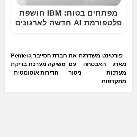
מפתחים בטוח: IBM חושפת
פלטפורמת AI חדשה לארגונים
נ
פורטינט משדרגת את
חברת הסייבר Pentera
מארג האבטחה עם
משיקה מערכת בדיקת
י
מערכות ניטור
חדירות אוטומטית
ו
מתקדמות
ו
ט