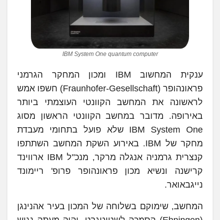
IBM System One quantum computer
ענקית המחשוב IBM ומכון המחקר הגרמני
פראונהופר (Fraunhofer-Gesellschaft) חשפו אמש
לראשונה את המחשב הקוונטי העוצמתי ביותר
באירופה. מדובר במחשב הקוונטי הראשון מסוג
IBM System One שלא פועל בתחומי מעבדת
מחקר של IBM. באירוע השקת המחשב השתתפו
קנצרית גרמניה אנגלה מרקר, מנכ"ל IBM ארווינד
קרישנה ונשיא מכון פראונהופר פרופ' ריימונד
נייגבאואר.
המחשב, שימוקם בשלוחה של המכון בעיר אהנינגן
(Ehningen) הסמכה לשטוטגרט, יהיה מעתה נגיש