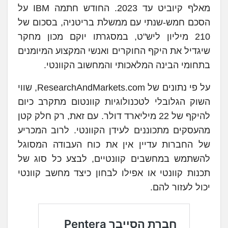
מאלף קיוביט עד 2023. החודש חתמה IBM על
הסכם חמש-שנתי עם ממשלת בריטניה, בסכום של
210 מיליון ליש"ט, במסגרתו יוקם מכון מחקר
שיגדיל את היקף החוקרים ואנשי המקצוע המיומנים
בתחומי הבינה המלאכותי והמחשוב הקוונטי.
על פי נתונים של ResearchAndMarkets.com, שווי
השוק הגלובלי לטכנולוגיות קוונטום מתקרב כיום
להיקף של 22 מיליארד דולר. עם זאת, רק חלק קטן
מהעסקים מתכוננים לעידן הקוונטי. לרוב המכריע
של החברות עדיין אין את כוח העבודה המסוגל
להשתמש במחשבים קוונטיים, לבצע כל סוג של
תכנות קוונטי או אפילו לבחון כיצד מחשב קוונטי
יכול לעזור להם.