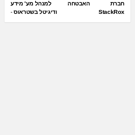
חברת האבטחה
למנהל מע' מידע
י
ודיגיטל בשטראוס
ו
ו
ט