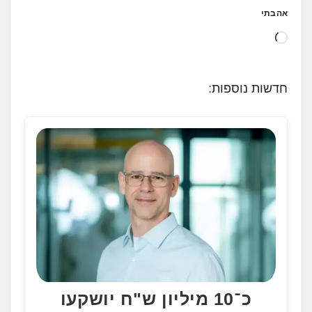
אהבתי
ט
ו
ע
חדשות נוספות:
ן
.
.
.
כ־10 מיליון ש"ח יושקעו