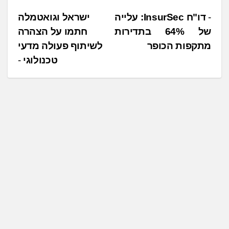
נ
דו"ח InsurSec: עלייה
ישראל וגואטמלה
של 64% בתדירות
חתמו על הצהרה
י
מתקפות הכופר
לשיתוף פעולה מדעי
ו
טכנולוגי
ו
ט