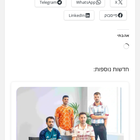
Telegram
WhatsApp
X
פייסבוק
LinkedIn
אהבתי
ט
ו
ע
חדשות נוספות:
ן
.
.
.