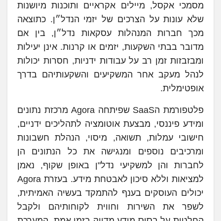
מסמכי אקסל, מיילים אקראיים ותוכנות מיושנות
שלא עונות על הצרכים של יזמי הנדל״ן. כתוצאה
מכך חברות המנהלות עסקאות נדל״ן, בין אם
מדובר בבתי השקעות, יזמים או קרנות. אינן יעילות
ומבזבזות זמן רב על עבודות ידניות, חסרות יכולות
לנהל מעקב אחר המשקיעים והשקעותיהם בדרך
אופטימלית.
פלטפורמת הSaaS שפיתחה Agora מרכזת נתונים
ומידע פיננסי, מבצעת אוטומציה לתהליכים ידניים,
חישובי עמלות, תשואה, מיסוי, הנהלת חשבונות
ומרכיבים נוספים ומנגישה את כל הנתונים הן
לחברות והן למשקיעי נדל"ן באופן שקוף, נאמן
למציאות וללא סיכון לאבטחת מידע. בעזרת Agora
יכולים העוסקים בענף להתמקד בעשיה האמיתית,
לשפר את השירות וחווית לקוחותיהם ולקבל
החלטות על בסיס מידע מדויק בזמן אמת. המערכת