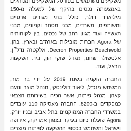
משקיעים משתמשים בפורטל המשקיעים ומנוהלים
באמצעותה נכסים בהיקף של למעלה מ-150
מיליארד דולר, כולל בתי מגורים פרטיים
ומשותפים, משרדים, מבני מסחר וקניונים, מבני
תעשייה ועוד מגוון רחב של נכסים. בין לקוחותיה
של Agora חברות מובילות בארה"ב ובארץ, בהן,
Decron Properties Beachwold, אלקטרה נדל״ן,
אלטשולר שחם, מגדל שוקי הון, בית השקעות
הראל, ועוד.
החברה הוקמה בשנת 2019 על ידי בר מור,
המשמש מנכ"ל, ליאור דולינסקי, מנהל מוצר ונועם
קאהן, מנהל פיתוח, אשר הכירו בשירותם הצבאי
כמפקדים ב-8200. החברה מעסיקה 110 עובדים
במשרדי החברה הממוקמים בתל אביב ובניו יורק.
Agora פועלת כיום בעיקר בצפון אמריקה, אירופה
וישראל ותשתמש בכספי ההשקעה לפיתוח מוצרים