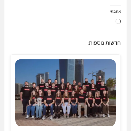
אהבתי
ט
ו
ע
חדשות נוספות:
ן
.
.
.