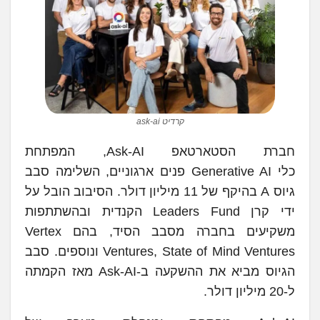
קרדיט ask-ai
חברת הסטארטאפ Ask-AI, המפתחת
כלי Generative AI פנים ארגוניים, השלימה סבב
גיוס A בהיקף של 11 מיליון דולר. הסיבוב הובל על
ידי קרן Leaders Fund הקנדית ובהשתתפות
משקיעים בחברה מסבב הסיד, בהם Vertex
Ventures, State of Mind Ventures ונוספים. סבב
הגיוס מביא את ההשקעה ב-Ask-AI מאז הקמתה
ל-20 מיליון דולר.