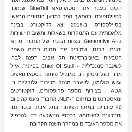
הקים בעבר את הסטארטאפ BlueTail שנמכר
לסיילספורס ובהמשך הפך למדען הנתונים הראשי
בסיילספורס. ב-2016 יצא לדוקטורט בבינה
מלאכותית עם התמקדות בשאלות ותשובות ישירות
ב-Generative AI. בצוות הבכיר של החברה פרופ'
יהונתן ברנט, שמוביל את תחום ניתוח השפה
הטבעית באוניברסיטת תל אביב, דפנה לברן
לשעבר סמנכ"לית ו- Chief Of Staff בפיוניר, אייל
מדר בעל ניסיון רב כמוביל פיתוח בסטארטאפים
וג'וש סולומון, לשעבר מנהל מכירות גלובליות ב-
ADA , בצירוף מספר פרופסורים, דוקטורטים
ומאסטרנטים בתחום ה-NLP. החברה מעסיקה כיום
40 עובדים במרכז הפיתוח בתל אביב ובטורונטו
ומתכוונת להשתמש בכספי ההשקעה כדי להכפיל
את מספר העובדים במהלך השנה הקרובה.