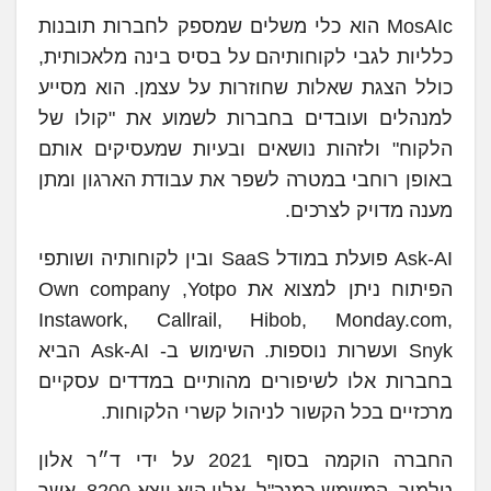
MosAIc הוא כלי משלים שמספק לחברות תובנות
כלליות לגבי לקוחותיהם על בסיס בינה מלאכותית,
כולל הצגת שאלות שחוזרות על עצמן. הוא מסייע
למנהלים ועובדים בחברות לשמוע את "קולו של
הלקוח" ולזהות נושאים ובעיות שמעסיקים אותם
באופן רוחבי במטרה לשפר את עבודת הארגון ומתן
מענה מדויק לצרכים.
Ask-AI פועלת במודל SaaS ובין לקוחותיה ושותפי
הפיתוח ניתן למצוא את Own company ,Yotpo
Instawork, Callrail, Hibob, Monday.com,
Snyk ועשרות נוספות. השימוש ב- Ask-AI הביא
בחברות אלו לשיפורים מהותיים במדדים עסקיים
מרכזיים בכל הקשור לניהול קשרי הלקוחות.
החברה הוקמה בסוף 2021 על ידי ד״ר אלון
טלמור, המשמש כמנכ"ל. אלון הוא יוצא 8200, אשר