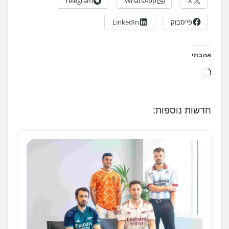
Telegram
WhatsApp
X
פייסבוק
LinkedIn
אהבתי
ט
ו
ע
חדשות נוספות:
ן
.
.
.