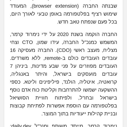
שבנתה החברה (browser extension), המעודד
שימוש רציף בפלטפורמה באופן טבעי לאורך היום,
בכל פעם שנפתח טאב חדש.
החברה הוקמה בשנת 2020 על ידי נימרוד קרמר,
המשמש כמנכ"ל החברה, עידו שמון, CTO וצחי
מצליח, מעצב ראשי (CDO). החברה מעסיקה 16
עובדים העובדים כולם ב-remote, ללא משרדים.
העובדים מפוזרים על פני שבע מדינות, ביניהן 7
עובדים מועסקים בישראל, והיתר באנגליה,
קרואטיה, איטליה, הולנד, פיליפינים וליטא. כספי
ההשקעה ישמשו להתרחבות וקליטת כוח אדם נוסף
בישראל ובחו"ל, ולפיתוח חוויית הסושיאל
בפלטפורמה עם הוספת אפשרות לפתיחת קבוצות
ובניית קהילות ייעודיות בתוך המוצר.
נימרוד קרמר, מייסד משותף ומנכ"ל daily.dev: