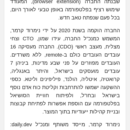
שבנתה החברה (browser extension), המעודד
שימוש רציף בפלטפורמה באופן טבעי לאורך היום,
בכל פעם שנפתח טאב חדש.
החברה הוקמה בשנת 2020 על ידי נימרוד קרמר,
המשמש כמנכ"ל החברה, עידו שמון, CTO וצחי
מצליח, מעצב ראשי (CDO). החברה מעסיקה 16
עובדים העובדים כולם ב-remote, ללא משרדים.
העובדים מפוזרים על פני שבע מדינות, ביניהן 7
עובדים מועסקים בישראל, והיתר באנגליה,
קרואטיה, איטליה, הולנד, פיליפינים וליטא. כספי
ההשקעה ישמשו להתרחבות וקליטת כוח אדם נוסף
בישראל ובחו"ל, ולפיתוח חוויית הסושיאל
בפלטפורמה עם הוספת אפשרות לפתיחת קבוצות
ובניית קהילות ייעודיות בתוך המוצר.
נימרוד קרמר, מייסד משותף ומנכ"ל daily.dev: