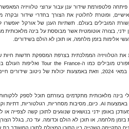
שר פיתחה פלטפורמת שידור ענן עבור ערוצי טלוויזיה המאפשר
שיים, ופוטרת לחלוטין את הצורך בחדרי שידור ובקרה מו
שורת המובילים בעולם. תשתיות הענן של אורקל יאפשרו ל
באופן ידני, בצורה אוטומטית אשר מבוססת על בינה מלאכותית 
שי אלימות בזמן מלחמה, או תוכן לא הולם בשידורים.
ות את הטלוויזיה הממלכתית בצרפת המספקת חדשות חיות ש
מעשרה מקורות שונים בעולם במקביל, ושידורי ספורט מובילים כמו ה-the France
בנוסף, החברה עתידה לשדר את ה-Pre Olympics במאי 2024, וזאת באמצעות יכולות של ניטוב שידור
שר ל- Evrideo להשתמש בכלי בינה מלאכותית מתקדמים בעזרתם תוכל לספק ללקוח
ופוטנציאליים אפשרות לבדוק ולתקן תוכן אוטמטית באמצעות AI. כיום, מסיבות מסחריות, רגולטוריות, 
עודכן באופן ידני בנושאים שנוגעים לתוכן קשה לצפייה או ל
בזמן מלחמה, או תוכן לא הולם וכדומה. עד כה, בגלל הצורך
ם התקיימה השהייה בין התוכן המצולם לתוכן המשודר בת ע