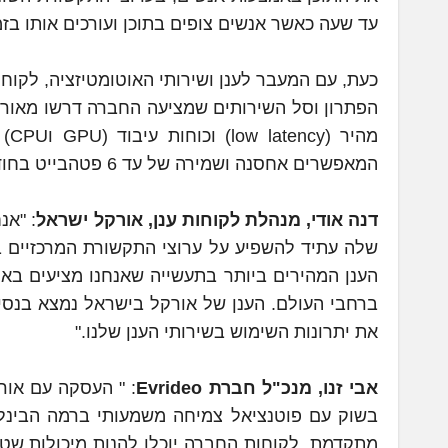
עד שעה כאשר אנשים צופים בתוכן ועורכים אותו בז
כעת, עם המעבר לענן ושירותי האוטומטיזציה, לקוחות Evrideo יוכלו לצמצם את ההשהייה, עד ביטולה המ
הפתרון וסל השירותים שמציעה החברה דרשו מאורקל
מה
המאפשרים אחסנה ושמירה של עד 6 פטהבייט בחודש (כ-6,291,456 ג'יגה בייט). –
דנה אודי, מנהלת לקוחות ענן, אורקל ישראל
שלה עתיד להשפיע על ערוצי התקשורת המרכזיים בע
ברחבי העולם. הענן של אורקל בישראל נמצא בנסיק
את יתרונות השימוש בשירותי הענן שלנו."
אבי זנו, מנכ"ל חברת Evrideo
: " העסקה עם אור
בשוק עם פוטנציאל צמיחה משמעותי ברמה הבינלא
מתקדמת, לקוחות החברה יוכלו להנות מיכולות שטרם 