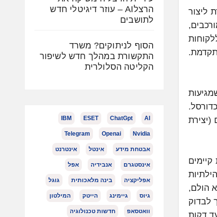
הרצלAI – עוזר דיגיטלי חדש
ת ליצור
לתושבים
רכבים,
לקוחות
הסוף לניתוקים? משרד
מתקדמת.
התקשורת במהלך חדש לשיפור
הקליטה הסלולרית
מגיעות
Tour  ואליפות העולם בכדורסל.
IBM
ESET
ChatGpt
AI
ים חיים (יצירת
Telegram
Openai
Nvidia
אבטחת מידע
אינטל
אינטרנט
ות קיימים
אינסטגרם
אנבידיה
אפל
דתיות וקהילתיות
אפליקציה
בינה מלאכותית
גוגל
א הולם,
גיוס
גיימינג
הייטק
המילטון
 לבדוק
וואטסאפ
חדשות טכנולוגיה
ד דקות