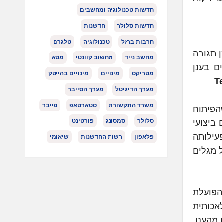
חדשות טכנולוגיה ומחשבים
חדשות סלולר
חדשנות
חרבות ברזל
טכנולוגיה
טלגרם
 תגובה
מחשב נייד
מחשוב קוונטי
מטא
גבוהים בענן
מטריקס
מינויים
מינויים בהייטק
מערך הדיגיטל
מערך הסייבר
משרד התקשורת
סטארטאפ
סייבר
על העסקה עם חברה משמעותית כמו Evrideo, שהפיתוח
סלולר
סמסונג
פורטינט
ביצועי
כל להגדיל את היקף פעילותה
פלאפון
רשות החדשנות
שיאומי
 מגלים
הפועלת
אכותית
 מהענן,