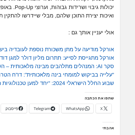
יכולות גיב
ואיכות יצירת התוכן שלהם, מבלי שיידרשו להתקין ת
אולי יעניין אותך גם :
אורקל מודיעה על מתן משכורת נוספת לעובדיה בישראל 
אורקל מתגייסת לסייע: תתרום מליון דולר למגן דוד אדו
סקר AI: המנהלים מתלהבים מבינה מלאכותית – העובדים פחות – חדשות טכנולוגיה TechZ
"עלייה בביקוש למומחי בינה מלאכותית": דו"ח הטרנדים של Fiverr – חדשות טכנ
שבוע החלל הישראלי 2024: "יחד למען טכנולוגיות העתיד" – חדשות טכנולוגיה TechZ
שתפו את הכתבה
X
WhatsApp
Telegram
פייסבוק
אהבתי