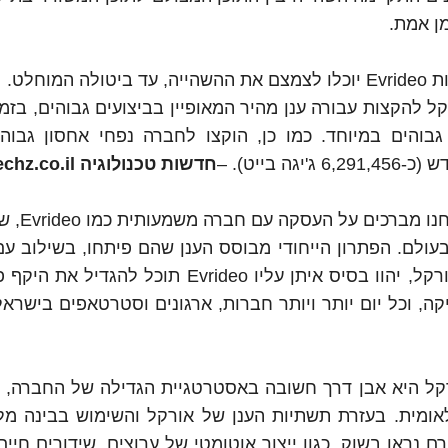
מן אמת.
וחלט.
 להקצות עבורה ענן מהיר המאופיין בביצועים גבוהים, בזמן
יר (low latency) וכוחות עיבוד (GPU וCPU) גבוהים במיוחד. כמו כן, הוקצו לחברה נפחי אחסון 
חדשות טכנולוגיה Techz.co.il
: "אנחנו מברכים 
ולם. הפתרון הייחודי מבוסס הענן שהם פיתחו, בשילוב עם 
הענן המהירים ביותר בתעשייה שאנחנו מציעים באורקל, יהוו בסיס איתן עליו Evrideo תו
ה, וכל יום יותר ויותר חברות, ארגונים וסטרטאפים בישראל
קל היא אבן דרך חשובה באסטרטגיית הגדילה של החברה, 
ומית. בעזרת תשתיות הענן של אורקל והשימוש בבינה מל
נראו בשוק, כגון ייצור אוטומטי של ערוצים, שידורים חיים