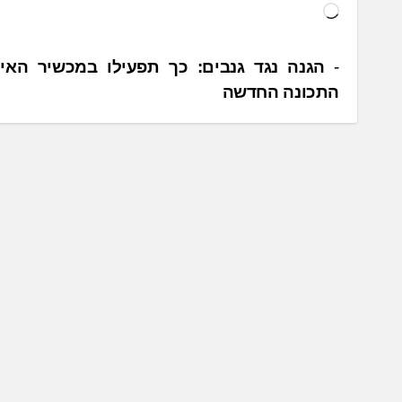
ט
ו
ע
נ
הגנה נגד גנבים: כך תפעילו במכשיר האיי
ן
התכונה החדשה
י
.
ו
.
ו
.
ט