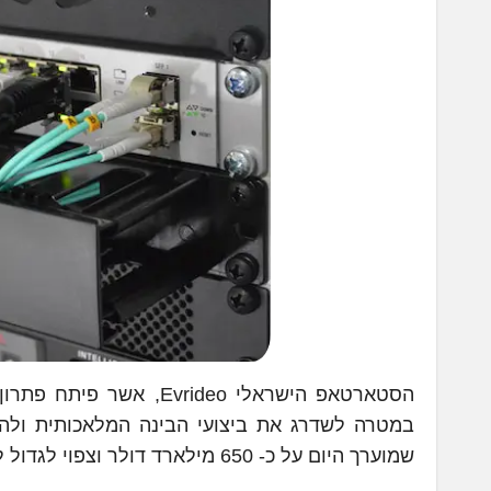
הסטארטאפ הישראלי rideo
במטרה לשדרג את ביצועי הבינה המלאכותית ולהצל
שמוערך היום על כ- 650 מילארד דולר וצפוי לגדול ל-900 מילארד דולר עד 2027.