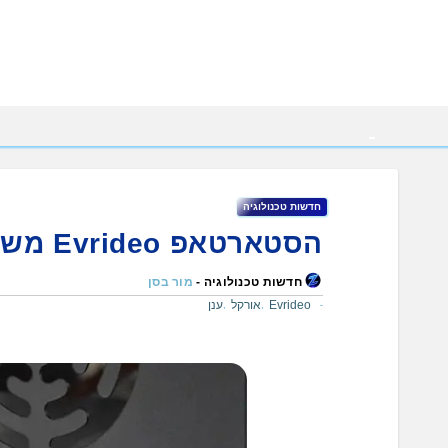
Ski
t
conten
חדשות טכנולוגיה
הסטארטאפ Evrideo משתדרג לתשתיות הענן של אורקל
חדשות טכנולוגיה -
מור בסן
Evrideo
אורקל
ענן
,
,