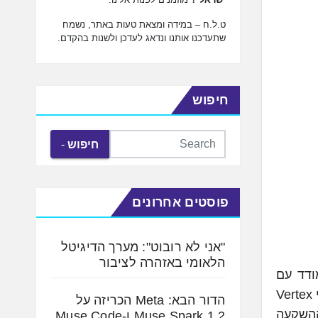
ט.ל.ח – במידה ומצאת טעות באתר, נשמח
שתעדכנו אותנו ונדאג לעדכן ולשנות בהקדם.
חיפוש
חיפוש
פוסטים אחרונים
"אני לא רובוט": מערך הדיגיטל
הלאומי באזהרה לציבור
 לארגונים להתמודד עם
מורכבות ריבוי ספקי וחשבונות ענן, השלימה סיבוב גיוס הון בסך 23 מיליון דולר. הסיבוב מסדרה A הובל על ידי Vertex
הדור הבא: Meta הכריזה על
סיבוב מביא את סך ההשקעה
Muse Spark 1.2 ו-Muse Code