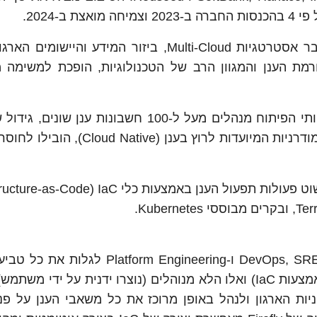
ארגונים בכל הגדלים והמגזרים מאמצים בקצב גובר אסטרטגיות Multi-Cloud, ביזור המידע והי
רמת הענן והמגוון הרב של הטכנולוגיות, הופכת למשימה 
ביחס ל-2023. השימוש הגובר בפיתוח אפליקציות מודרניות המיועדות לרוץ בענן 
פתרון השליטה בענן של Firefly מאפשרת לצוותי DevOps, SRE ו-orm Engineering
שלהם בענן, מיפוי החלקים המקודדים (מנוהלים באמצעות IaC) ואלו הלא מנוהלים (נוצרו ידנית על ידי