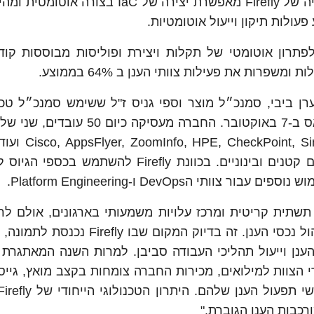
Cloud ושירותים נלווים כגון Kubernetes. הטכנולוגיה של Firefly מאפשרת יצירה של IaC
עולות תיקון וייעול אוטומטיות.
Firefl מאפשרים לצוותי ענן לאמץ בקלות AI לפתרון אוטומטי של תקלות ויצירת ופוליסות מבוססות
ו נאמן, מנכ"ל, ערן ביבי, סמנכ״ל מוצר וספי גניס ז"ל ששימש סמנכ״ל טכ
בחברה עד להרצחו במסיבת נובה במתקפת החמאס ב-7 באוקטובר. החברה מעסי
בישראל והשאר בארה"ב ובין לקוחותיה rWeb
חברות Fortune 500, יוניקורנים טכנולוגיים ועסקים קטנים ובינוניים. בכוונת Firefly ל
הDevOps ו-Platform Engineering.
 שותף ומנכ"ל Firefly: "הענן הוא תשתית קריטית ומרכז עלויות משמעותי בארגונים, אולם
עדיין את היכולת להתמודד באופן יעיל ואמין עם ניהול נכסי הענן. זה בדיוק המק
ן וייעול תהליכי העבודה סביבן. למרות השנה המאתגרת 
 הצוות למילואים, מכירות החברה צומחות בקצב מואץ, גייסנ
כבות הענן הגוברת."