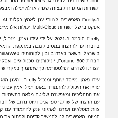
תשתיות המוגדרות בצורה שגויה או לא יעילה ומבצע פ
ב-y
אפקטיבי של תשתיות Multi-Cloud. יכולות אלו מייעלות ומשפרות את פעילות צוותי הענן ב 64% בממוצע.
Firefly הוקמה ב-2021 על ידי עיד
הצוות ולשדרוג הפלטפורמה כך שתתמוך במקרי שימוש נוספים עבור צוותי 
עידו נאמן, מייסד
את התהליכים ומאפשרת שליטה מלאה בתשתיות הענ
עם הרצחו של שותפי ספי גניס וגיוס נרחב של חברי
המיומן מאפשרים לנו להמשיך קדימה ולפתור את מור