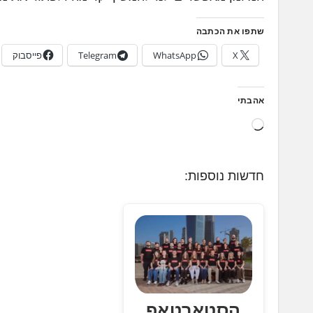
שתפו את הכתבה
X
WhatsApp
Telegram
פייסבוק
אהבתי
ט
ו
ע
חדשות נוספות:
ן
.
.
.
הסטארטאפ