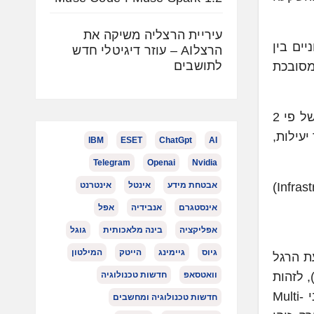
עיריית הרצליה משיקה את
ישומים הארגוניים בין
הרצלAI – עוזר דיגיטלי חדש
לתושבים
מסובכת
סקר ש-Firefly ערכה השנה גילה שקרוב לרבע מצוותי הפיתוח מנהלים מעל ל-100 חשבונות ענן שונים, גידול של פי 2
(Cloud Native), הובילו לחוסר יעילות,
IBM
ESET
ChatGpt
AI
Telegram
Openai
Nvidia
Firefly מאפשרת התמודדות עם אתגר זה על ידי פישוט פעולות תפעול הענן באמצעות כלי Infrastructure-as-Code) IaC)
אבטחת מידע
אינטל
אינטרנט
אינסטגרם
אנבידיה
אפל
אפליקציה
בינה מלאכותית
גוגל
גיוס
גיימינג
הייטק
המילטון
Platf לגלות את כל טביעת הרגל
 משתמש), לזהות
וואטסאפ
חדשות טכנולוגיה
כשלים בתשתית, לסווג את הנכסים בהתאם למדיניות הארגון ולנהל באופן מרוכז את כל משאבי הענן על פני Multi-
חדשות טכנולוגיה ומחשבים