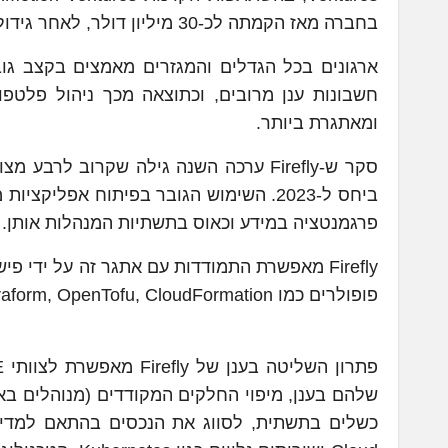
בחברה מאז הקמתה לכ-30 מיליון דולר, לאחר גידול פי 4 בהכנסות החברה ב-2023 וצמיחה מואצת ב-2024.
חשבונות ענן מרובים, וכתוצאה מכך ניהול פלטפו
ומאתגרת ביותר.
פרגמנטציה במידע וכאוס בתשתיות המנהלות אותן.
פופולרים כמו Terraform, OpenTofu, CloudFormation, ובקרים מבוססי Kubernetes.