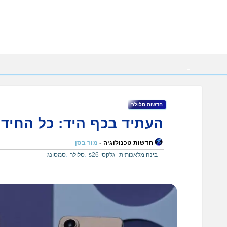
Ski
t
conten
חדשות סלולר
העתיד בכף היד: כל החידוש
חדשות טכנולוגיה -
מור בסן
בינה מלאכותית
גלקסי s26
סלולר
סמסונג
,
,
,