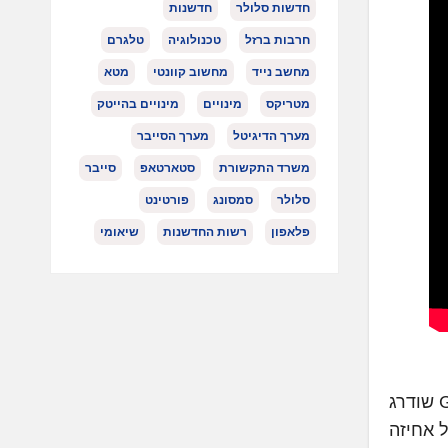
חדשות סלולר
חדשנות
חרבות ברזל
טכנולוגיה
טלגרם
מחשב נייד
מחשוב קוונטי
מטא
מטריקס
מינויים
מינויים בהייטק
מערך הדיגיטל
מערך הסייבר
משרד התקשורת
סטארטאפ
סייבר
סלולר
סמסונג
פורטינט
פלאפון
רשות החדשנות
שיאומי
עדין ורענן, עם שפה אחידה לכל הדגמים ותחושת קלילות ביד. מכשיר ה-Galaxy S26 Ultra שודרג
רה על אחיזה