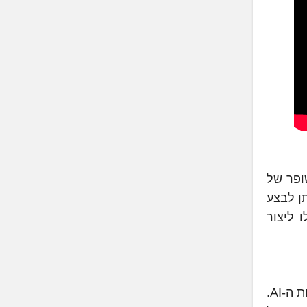
יישן משופר של
ונות: ניתן לבצע
 ליצור
מציעה ביצועים יציבים ומהירים יותר, עם מערכת קירור משודרגת וכוח עיבוד שמותאם במיוחד לעולמות ה-AI.