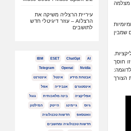
 מצלמה
עיריית הרצליה משיקה את
הרצלAI – עוזר דיגיטלי חדש
יומיות
לתושבים
 שמבין
קציות.
IBM
ESET
ChatGpt
AI
ו חוסך
Telegram
Openai
Nvidia
, לדוגמה:
 לנו את הצורך
אבטחת מידע
אינטל
אינטרנט
אינסטגרם
אנבידיה
אפל
אפליקציה
בינה מלאכותית
גוגל
גיוס
גיימינג
הייטק
המילטון
וואטסאפ
חדשות טכנולוגיה
חדשות טכנולוגיה ומחשבים