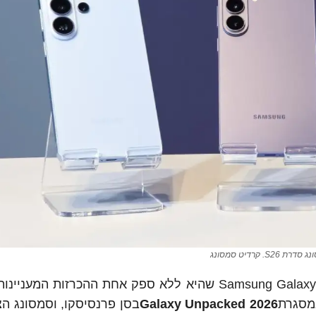
רת S26. קרדיט סמסונג
סמסונג חשפה את סדרת המכשירים החדשה Samsung Galaxy S26 שהיא ללא ספק אחת ההכרזות 
Galaxy Unpacked 2026
בסן פרנסיסקו, וסמסונג הצ