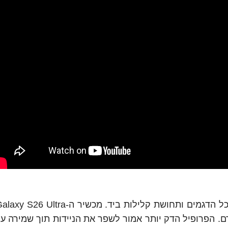
יהיה דק יותר ב-0.3 מ"מ מקודמו ושוקל 214 גרם. הפרופיל הדק יותר אמור לשפר את הניידות תוך שמי