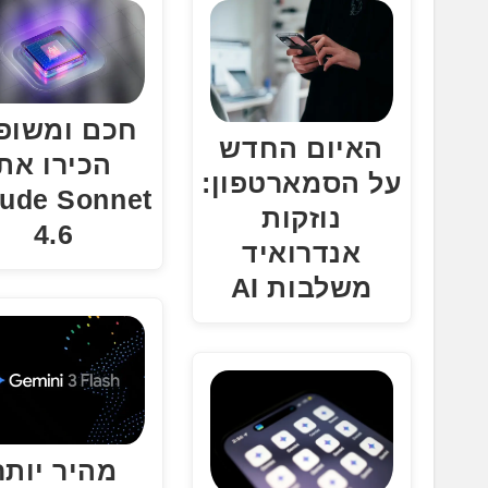
חכם ומשופ
האיום החדש
הכירו את
על הסמארטפון:
aude Sonnet
נוזקות
4.6
אנדרואיד
משלבות AI
מהיר יותר