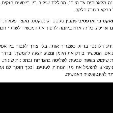
נה מלאכותית עד היום”, הכוללת שילוב בין ביצועים חזקים,
שמבין טקסט וקונטקסט, מקצר פעולות יומ
ם ועריכה. כל זה ארוז ביוזמה להפוך את המכשיר לשותף חכם
דע רלוונטי בדיוק כשצריך אותו, בלי צורך לעבור בין אפלי
אט, המכשיר בודק את היומן ומציג הצעה להמשך, ובדרך ז
ר דרך. מערכת ה-AI גם מאפשרת שימוש בשפה טבעית לשליטה בהגדרות ובתכונות שונות
אם תגידו "העיניים שלי עייפות", המכשיר מבקש מ-Bixby להפעיל את מגן הנוחות לעיניים, ובכך חוסך
ר לאינטואיציה האנושית.