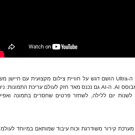
מערכת הצילום בסדרה זו גם קיבלה שדרוג. בדגמי ה-Ultra הושם דגש על חוויית צילום מקצועית עם ח
200 מגה פיקסל ומצלמה משולבת עם מנוע עיבוד מבוסס AI. ה-AI גם נכנס מאד חזק לעולם עריכת התמ
, לשנות יום ללילה, לשחזר פרטים שחסרים בתמונה ואפילו