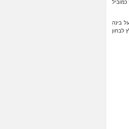
Qualcomm Sna, המעבד שמוכר כמוביל
ל בינה
 לבחון