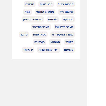
חרבות ברזל
טכנולוגיה
טלגרם
מחשב נייד
מחשוב קוונטי
מטא
מטריקס
מינויים
מינויים בהייטק
מערך הדיגיטל
מערך הסייבר
משרד התקשורת
סטארטאפ
סייבר
סלולר
סמסונג
פורטינט
פלאפון
רשות החדשנות
שיאומי