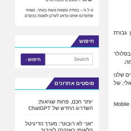
ט.ל.ח – במידה ומצאת טעות באתר, נשמח
שתעדכנו אותנו ונדאג לעדכן ולשנות בהקדם.
-ASIC שפיתחה, את השם ״בארי״ (Be’eri), לציון גבורת
חיפוש
החמישי בסלולר
חיפוש
ל RAD. "הוא יותקן במוצרים שלנו
לי, של
פוסטים אחרונים
יותר חכם, פחות שגיאות:
שבב בארי, שמיוצר במפעל החברה בהר החוצבים, הושק ומוצג השבוע בתערוכת המובייל העולמית בברצלונה – Mobile
השדרוג החדש של ChatGPT
"אני לא רובוט": מערך הדיגיטל
הלאומי באזהרה לציבור