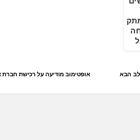
שים
תק
ה
ל
יציג את השלב הבא
אופטימוב מודיעה על רכישת חברת Adact