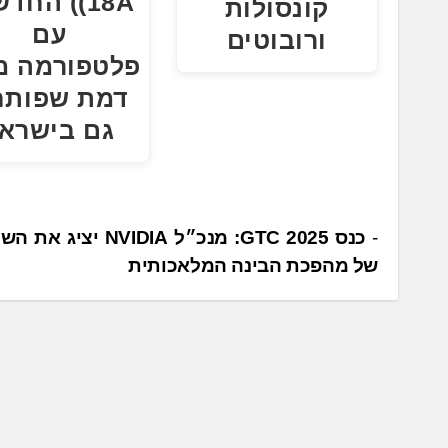
(18A) החד
קונסולות
עם
ורובוטים
פלטפורמה מ
דמת שפותח
גם בישרא
נ
כנס GTC 2025: מנכ״ל NVIDIA 
של מהפכת הבינה המלאכותית
י
ו
ו
ט