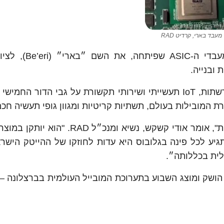
מעבד בארי, קרדיט RAD
חברת RAD החליטה להעניק לדור החדש של מעבדי ה
ובנייה.
RAD מתמחה בפתרונות חדשניים לגישה חכמה לרשתות, IoT תעשייתי ושירותי תקשורת על גבי הדור 
״שבב בארי החדש מייצג את חוד החנית הטכנולוגית", אומר אודי קשקש, נשיא ומנכ״
גיע לכל פינה בגלובוס היא עדות לחוזקו של ההייטק הישרא
לית בכללותה״.