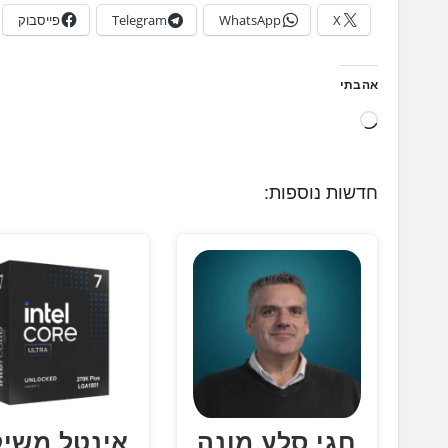
X
WhatsApp
Telegram
פייסבוק
אהבתי
ט
ו
ע
חדשות נוספות:
ן
.
.
.
חגי סלע מונה
אינטל משי