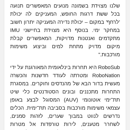
שלנו מצוידת בשמונה מנועים המאפשרים תנועה
בכל ששת דרגות החופש, המעניקים לה יכולת
'לרחף' במקום – יכולת נדירה המעניקה יתרון חשוב
במחקר ימי. בנוסף היא מצוידת בחיישני IMU
מתקדמים ואנטנות מדויקות, המאפשרים קבלת
מיקום מדויק מתחת למים וביצוע משימות
מורכבות."
RoboSub היא תחרות בינלאומית המאורגנת על ידי
RoboNation ומטרתה לעודד חדשנות והכשרה
מעשית בדור הבא של מהנדסים וחוקרים. במסגרת
התחרות מתכננים ובונים הסטודנטים כלי שיט
תת־ימי אוטונומי (AUV) המסוגל לבצע באופן
עצמאי משימות מורכבות בסביבה תת־ימית. הכלים
נדרשים לנווט במבוך שערים, לזהות סמנים,
לשחרר מטענים, לירות טורפדות אל מטרות