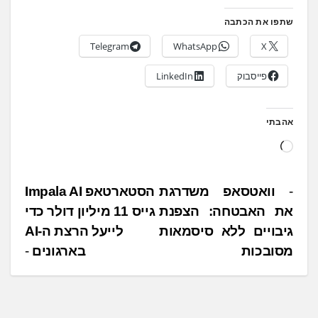
שתפו את הכתבה
Telegram
WhatsApp
X
פייסבוק
LinkedIn
אהבתי
ט
ו
ע
נ
וואטסאפ משדרגת
הסטארטאפ Impala AI
ן
את האבטחה: הצפנת
גייס 11 מיליון דולר כדי
י
.
גיבויים ללא סיסמאות
לייעל הרצת ה-AI
ו
.
מסובכות
בארגונים
ו
.
ט