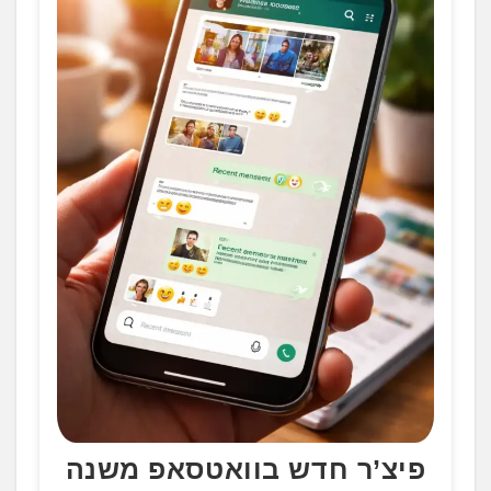
פיצ’ר חדש בוואטסאפ משנה