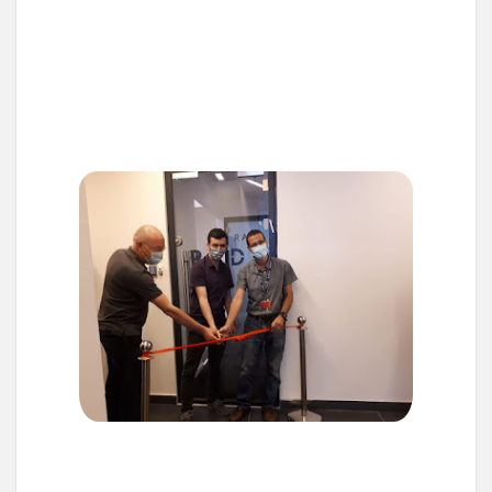
החברה, שפעלה עד לאחרונה רק מנתניה. ראדא
ממשיכה לגייס מהנדסי פיתוח באתריה השונים, עם
דגש על פיתוח מענה לאתגרי AI ואלגוריתמיקה
ופיתוח תוכנת מכ"מים בשלוחה הבאר-שבעית.