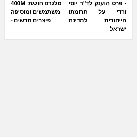
נ
פרס הוענק לד"ר יוסי
טלגרם חוגגת 400M ‎
ורדי על תרומתו
‏משתמשים ‏ומוסיפה
י
הייחודית למדינת
‏פיצרים ‏חדשים
ו
ישראל
ו
ט