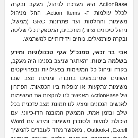
ActionBase היא מערכת לניהול, מעקב ובקרה
לכלל עולמות ה- Action Items, החל מניהול
משימות והחלטות ועד פתרונות GRC (ממשל,
ניהול סיכונים וציות) מורכבים, המספקת כלי שליטה
ובקרה פורמאלים, נוחים וידידותיים למשתמש.
אבי בר זכאי, סמנכ"ל אגף טכנולוגיות ומידע
בשלמה ביטוח
: "האתגר שניצב בפנינו היה מעקב,
בקרה וניהול כל המשימות בפעילויות ובפרוייקטים
השונים שמתבצעים בחברה ומניעת מצב שבו
משימות 'נתקעות' או 'נופלות ביו הכסאות'. הפתרון
של ActionBase מאפשר לנו להקצות את המשימות
לאנשים הנכונים ומציג לנו תמונת מצב עדכנית בכל
שלב ובזמן אמת. הממשק המובנה הדו-כיווני, עם
היכולת לטעות ולסנכרן משימות ומידע עם Word
,Excell ו-Outlook , מאפשר מחד לעובדים להמשיך