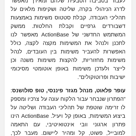
לעבוד בסביבה הטבעית שלהם ומאידך מאפשר
לדרג הניהולי בקרה, שליטה ושקיפות מלאים על
תהליכי העבודה, קבלת סטטוס משימות באמצעות
דשבורדים גרפיים וקבלת החלטות. ממשק
המשתמש החדשני של ActionBase מאפשר לנו
לתכנן ולנהל את המשימות מקצה לקצה, כולל
האפשרות להעביר משימות בין העובדים, לנהל
משימות מחזוריות, להקצות משימות משנה וכן
לייצר ולעדכן משימות באופן אוטומטי מסיכומי
ישיבות ופרוטוקולים".
עופר פלאוט, מנהל מגזר פיננסי, טופ סולושנס
:
"הפתרון שנבחר עבור הלקוח עונה על צרכיו ומספק
לו זרימה שוטפת של תהליכי העבודה ושליטה על
ביצוע המשימות, באופן קל ויעיל. ActionBase הינו
פתרון ארגוני וובי אינטואיטיבי, עם התאמה
למובייל, פשוט, קל ומהיר ליישום. מעבר לכך,