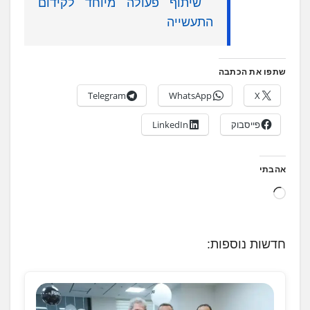
שיתוף פעולה מיוחד לקידום
התעשייה
שתפו את הכתבה
Telegram
WhatsApp
X
פייסבוק
LinkedIn
אהבתי
ט
ו
ע
חדשות נוספות:
ן
.
.
.