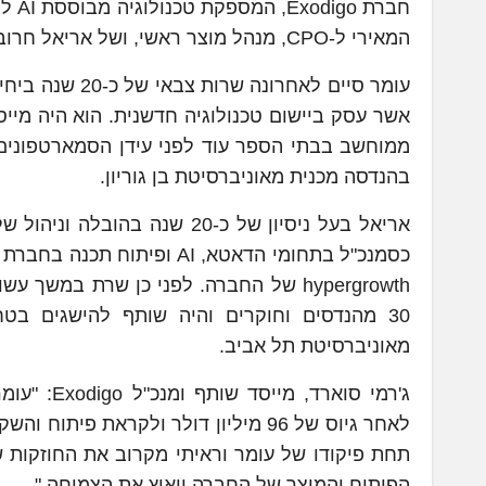
חברת
המאירי ל-CPO, מנהל מוצר ראשי, ושל אריאל חרובסקי ל-VP Software Engineering, סמנכ"ל פיתוח תוכנה.
אשר עסק ביישום טכנולוגיה חדשנית. הוא היה מייס
ממוחשב בבתי הספר עוד לפני עידן הסמארטפונים ו
בהנדסה מכנית מאוניברסיטת בן גוריון.
אריאל בעל ניסיון של כ-20 שנ
30 מהנדסים וחוקרים והיה שותף להישגים בט
מאוניברסיטת תל אביב.
ג'רמי סוא
תחת פיקודו של עומר וראיתי מקרוב את החוזקות ש
הפיתוח והמוצר של החברה ויאיץ את הצמיחה."