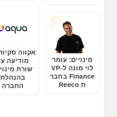
אקווה סקיור
מינויים: עומר
מודיעה על
לוי מונה ל-VP
שורת מינוי
Finance בחבר
בהנהלת
ת Reeco
החברה