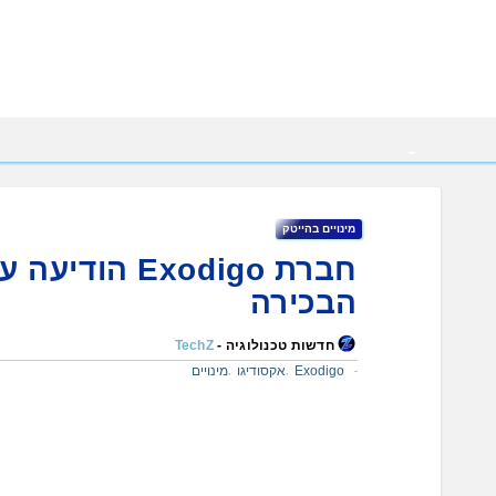
Ski
t
conten
מינויים בהייטק
חברת Exodigo
הבכירה
חדשות טכנולוגיה -
TechZ
Exodigo
אקסודיגו
מינויים
,
,