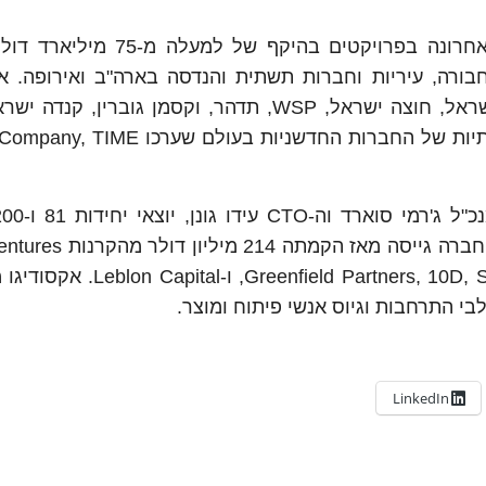
וחות החברה יותר מ-50 רשויות תחבורה, עיריות וחברות תשתית והנדסה בארה"ב ואירופה
עובדת בישראל עם חברת החשמל, נת"ע, רכבת ישראל, חוצה ישראל, WSP, תדהר, וקסמן גוברין
בפרסים יוקרתיים על תרומתם למערכת הביטחון. החברה גי
,d Partners, 10D, Square Peg, JIBE, Vintage Investment Partners
LinkedIn