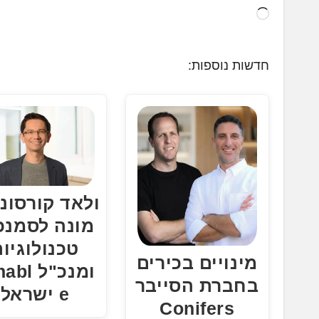
ט
ו
ע
חדשות נוספות:
ן
.
.
.
ולאד קורסונ
מונה לסמנכ
טכנולוגיו
מינויים בכירים
ומנכ"ל l
בחברת הסייבר
e ישראל
Conifers