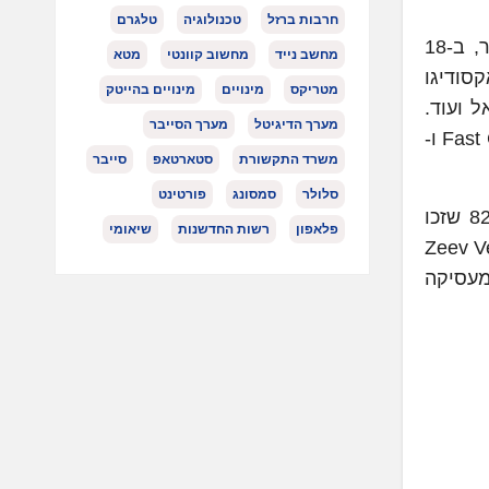
חרבות ברזל
טכנולוגיה
טלגרם
הטכנולוגיה של אקסודיגו שימשה לאורך השנה האחרונה בפרויקטים בהיקף של למעלה מ-75 מיליארד דולר, ב-18
מחשב נייד
מחשוב קוונטי
מטא
. אקסודיגו
מטריקס
מינויים
מינויים בהייטק
, קנדה ישראל ועוד.
מערך הדיגיטל
מערך הסייבר
בשנים האחרונות אקסודיגו נבחרה לרשימות היוקרתיות של החברות החדשניות בעולם שערכו Fast Company, TIME ו-
משרד התקשורת
סטארטאפ
סייבר
סלולר
סמסונג
פורטינט
אקסודיגו הוקמה בשנת 2021, ומובלת על ידי המנכ"ל ג'רמי סוארד וה-CTO עידו גונן, יוצאי יחידות 81 ו-8200 שזכו
פלאפון
רשות החדשנות
שיאומי
יסה מאז הקמתה 214 מיליון דולר מהקרנות Zeev Ventures
Greenfiel ו-Leblon Capital. אקסודיגו מעסיקה