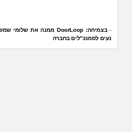
נ
בצמיחה: DoorLoop ממנה את שלומי 
נעים לסמנכ"לים בחברה
י
ו
ו
ט