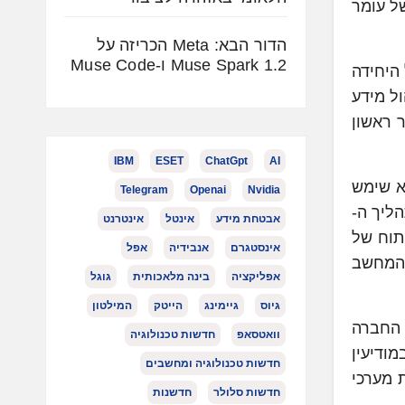
נוי של עומר
הדור הבא: Meta הכריזה על
Muse Spark 1.2 ו-Muse Code
ו"פ של היחידה
ל מידע
 ראשון
IBM
ESET
ChatGpt
AI
הוא שימש
Telegram
Openai
Nvidia
לק משמעותי מתהליך ה-
אבטחת מידע
אינטל
אינטרנט
ות מחקר ופיתוח של
אינסטגרם
אנבידיה
אפל
 המחשב
אפליקציה
בינה מלאכותית
גוגל
גיוס
גיימינג
הייטק
המילטון
תחות החברה
וואטסאפ
חדשות טכנולוגיה
 חדשים בתחומי ההנדסה וה-geotech. שרתתי במודיעין
חדשות טכנולוגיה ומחשבים
 מערכי
חדשות סלולר
חדשנות