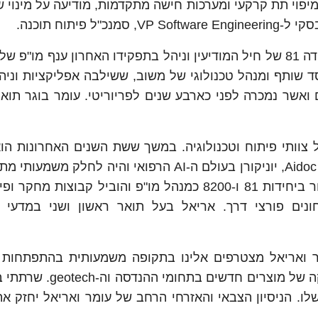
 Exodigo, המספקת טכנולוגיה מבוססת AI למיפוי תת קרקעי ומערכות חישה מתקדמות, מודיעה על מי
עומר סיים לאחרונה שרות צבאי של כ-20 שנה ביחידה 81 של חיל המודיעין וניהל בתפקידו האחרון ענף מ
ד שותף ומנהל טכנולוגי של משוב, ששילבה אפליקציות וניהו
אשר נמכרה לפני כארבע שנים לפריוריטי. עומר בוגר תואר
ה בהובלה וניהול של צוותי פיתוח וטכנולוגיה. במשך ששת השנים האחרונות 
כסמנכ"ל בתחומי הדאטא, AI ופיתוח תכנה בחברת Aidoc, יוניקורן בעולם ה-AI הרפואי והיה לח
hypergrowth של החברה. לפני כן שרת במשך עשור ביחידות 81 ו-8200 כמנהל מו"פ והוביל קבוצ
חונים פורצי דרך. אריאל בעל תואר ראשון ושני במדעי
רד, מייסד שותף ומנכ"ל Exodigo: "עומר ואריאל מצטרפים אלינו בתקופה משמעותית בהתפ
לאחר גיוס של 96 מיליון דולר ולקראת פיתוח והשקה של מוצרים
לו. הניסיון הצבאי והאזרחי הרחב של עומר ואריאל יחזק את