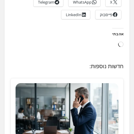
Telegram
WhatsApp
X
פייסבוק
LinkedIn
אהבתי
ט
ו
ע
חדשות נוספות:
ן
.
.
.