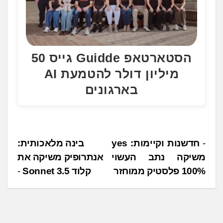
הסטארטאפ Guidde גייס 50
מיליון דולר להטמעת AI
בארגונים
נ
חדשנות וקיימות: yes
בינה מלאכותית:
משיקה נתב העשוי
אנתרופיק משיקה את
י
100% פלסטיק ממוחזר
קלוד 3.5 Sonnet
ו
ו
ט