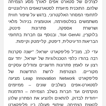
לצרכים של סטארט אפים לאורך מסע הצמיחה
שלהם. התוכנית מיועדת לסטארטאפים הרלוונטיים
לתחומי המסחר האלקטרוני, בדגש על שיפור חווית
משתמשים בפלטפורמה, אוטומציה בניהול מלאי
ושרשרת אספקה, פתרונות פינטק,
בלוקצ'ין, GenAI ועוד, ובנוסף גם חברות בתחומי
הבריאות הדיגיטלית, דיפטק, קליימטק וקיימות.
עדי לב, מנכ"ל פליפקארט ישראל: "ישנה סקרנות
רבה בהודו כלפי הטכנולוגיות של ישראל, יחד עם
רצון עז לאמץ פתרונות חדשניים ומודלים עסקיים
מקוריים. הצטרפות לרשת החדשנות של
פליפקארט Leap Innovation Network מציעה
לסטארט-אפים בשלבים שונים – ממיזמים
מוקדמים ועד חברות בשלב הצמיחה – הזדמנות
ייחודית לבדוק, להתאים ולהציע את הפתרון שלהן
להאצת הצמיחה. שיתוף פעולה בין פליפקארט